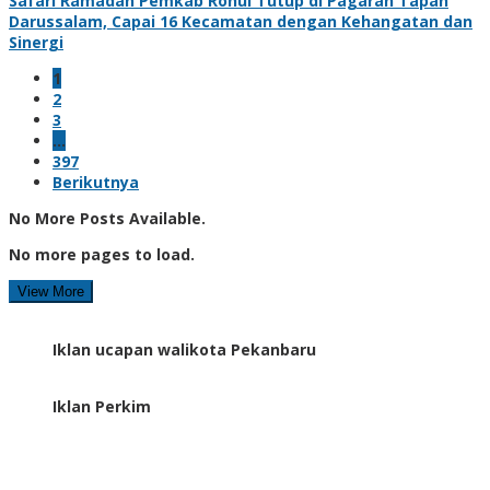
Safari Ramadan Pemkab Rohul Tutup di Pagaran Tapah
Darussalam, Capai 16 Kecamatan dengan Kehangatan dan
Sinergi
1
2
3
…
397
Berikutnya
No More Posts Available.
No more pages to load.
View More
Iklan ucapan walikota Pekanbaru
Iklan Perkim