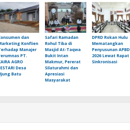
Konsumen dan
Safari Ramadan
DPRD Rokan Hulu
Marketing Konflien
Rohul Tiba di
Mematangkan
Terhadap Manajer
Masjid At-Taqwa
Penyusunan APBD
Perumnas PT.
Bukit Intan
2026 Lewat Rapat
KAIRA AGRO
Makmur, Pererat
Sinkronisasi
LESTARI Desa
Silaturahmi dan
Ujung Batu
Apresiasi
Masyarakat