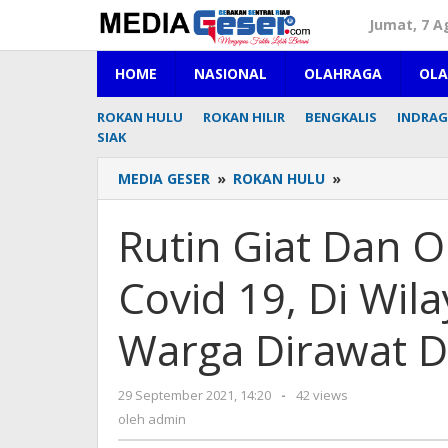
Lewati
Jumat, 7 A
ke
konten
HOME
NASIONAL
OLAHRAGA
OL
ROKAN HULU
ROKAN HILIR
BENGKALIS
INDRAGI
SIAK
MEDIA GESER
»
ROKAN HULU
»
Rutin
Giat
Dan
Rutin Giat Dan 
Ops
Penanggulan
Covid 19, Di Wil
Covid
19,
Di
Warga Dirawat 
Wilayah
Kepenuhan
Nihil
29 September 2021, 14:20
oleh
-
42 views
Warga
admin
oleh
admin
Dirawat