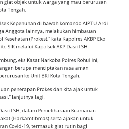
n giat objek untuk warga yang mau berurusan
Kota Tengah.
 Polsek Kepenuhan di bawah komando AIPTU Ardi
iga Anggota lainnya, melakukan himbauan
l Kesehatan (Prokes),” kata Kapolres AKBP Eko
to SIK melalui Kapolsek AKP Dasril SH.
mbung, eks Kasat Narkoba Polres Rohul ini,
apangan berupa menciptakan rasa aman
erurusan ke Unit BRI Kota Tengah.
uan penerapan Prokes dan kita ajak untuk
asi,” lanjutnya lagi.
 Dasril SH, dalam Pemeliharaan Keamanan
akat (Harkamtibmas) serta ajakan untuk
n Covid-19, termasuk giat rutin bagi