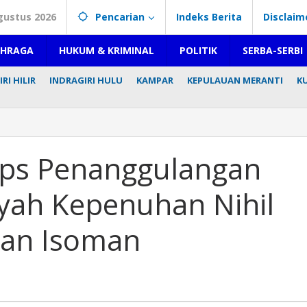
gustus 2026
Pencarian
Indeks Berita
Disclaim
AHRAGA
HUKUM & KRIMINAL
POLITIK
SERBA-SERBI
RI HILIR
INDRAGIRI HULU
KAMPAR
KEPULAUAN MERANTI
K
Ops Penanggulangan
gan
ayah Kepenuhan Nihil
Dan Isoman