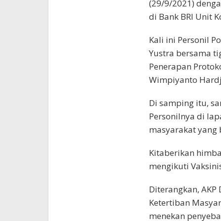
(29/9/2021) denga
di Bank BRI Unit 
Kali ini Personil
Yustra bersama t
Penerapan Protoko
Wimpiyanto Hardji
Di samping itu, sa
Personilnya di l
masyarakat yang b
Kitaberikan himba
mengikuti Vaksinis
Diterangkan, AKP
Ketertiban Masyar
menekan penyebara