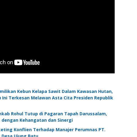
emilikan Kebun Kelapa Sawit Dalam Kawasan Hutan,
Ini Terkesan Melawan Asta Cita Presiden Republik
kab Rohul Tutup di Pagaran Tapah Darussalam,
 dengan Kehangatan dan Sinergi
ting Konflien Terhadap Manajer Perumnas PT.
 Desa Ujung Batu