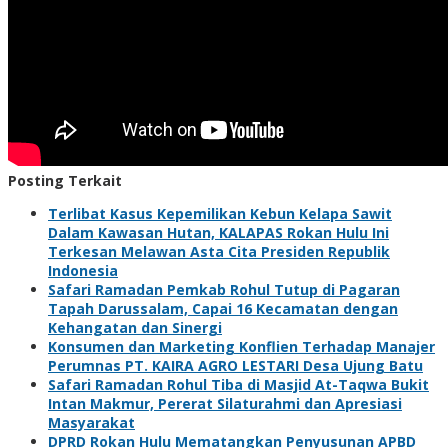
Posting Terkait
Terlibat Kasus Kepemilikan Kebun Kelapa Sawit
Dalam Kawasan Hutan, KALAPAS Rokan Hulu Ini
Terkesan Melawan Asta Cita Presiden Republik
Indonesia
Safari Ramadan Pemkab Rohul Tutup di Pagaran
Tapah Darussalam, Capai 16 Kecamatan dengan
Kehangatan dan Sinergi
Konsumen dan Marketing Konflien Terhadap Manajer
Perumnas PT. KAIRA AGRO LESTARI Desa Ujung Batu
Safari Ramadan Rohul Tiba di Masjid At-Taqwa Bukit
Intan Makmur, Pererat Silaturahmi dan Apresiasi
Masyarakat
DPRD Rokan Hulu Mematangkan Penyusunan APBD