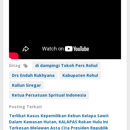
Ditag
di dampingi Tokoh Pers Rohul
Drs Endah Rukhyana
Kabupaten Rohul
Kaliun Siregar
Ketua Persatuan Spritual Indonesia
Posting Terkait
Terlibat Kasus Kepemilikan Kebun Kelapa Sawit
Dalam Kawasan Hutan, KALAPAS Rokan Hulu Ini
Terkesan Melawan Asta Cita Presiden Republik