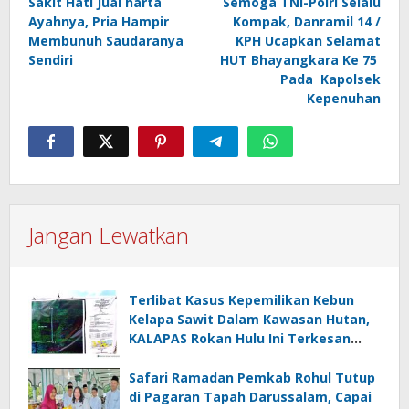
Sakit Hati Jual harta
Semoga TNI-Polri Selalu
pos
Ayahnya, Pria Hampir
Kompak, Danramil 14 /
Membunuh Saudaranya
KPH Ucapkan Selamat
Sendiri
HUT Bhayangkara Ke 75
Pada Kapolsek
Kepenuhan
Jangan Lewatkan
Terlibat Kasus Kepemilikan Kebun
Kelapa Sawit Dalam Kawasan Hutan,
KALAPAS Rokan Hulu Ini Terkesan
Melawan Asta Cita Presiden Republik
Indonesia
Safari Ramadan Pemkab Rohul Tutup
di Pagaran Tapah Darussalam, Capai