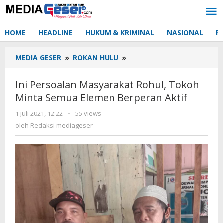
Lewati
ke
konten
HOME
HEADLINE
HUKUM & KRIMINAL
NASIONAL
P
MEDIA GESER
»
ROKAN HULU
»
Ini
Persoalan
Masyarakat
Ini Persoalan Masyarakat Rohul, Tokoh
Rohul,
Minta Semua Elemen Berperan Aktif
Tokoh
Minta
1 Juli 2021, 12:22
oleh
-
55 views
Semua
Redaksi
oleh
Redaksi mediageser
Elemen
mediageser
Berperan
Aktif