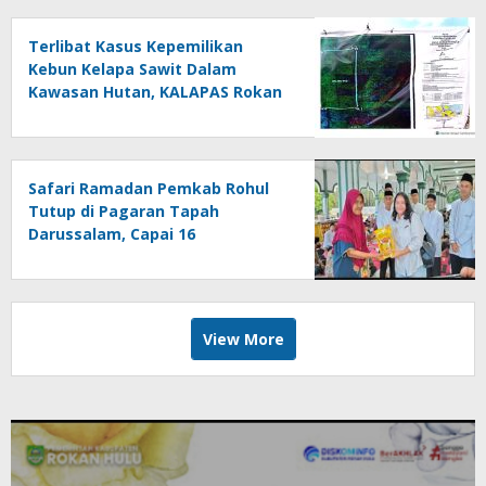
Terlibat Kasus Kepemilikan
Kebun Kelapa Sawit Dalam
Kawasan Hutan, KALAPAS Rokan
Hulu Ini Terkesan Melawan Asta
Cita Presiden Republik Indonesia
Safari Ramadan Pemkab Rohul
Tutup di Pagaran Tapah
Darussalam, Capai 16
Kecamatan dengan Kehangatan
dan Sinergi
View More