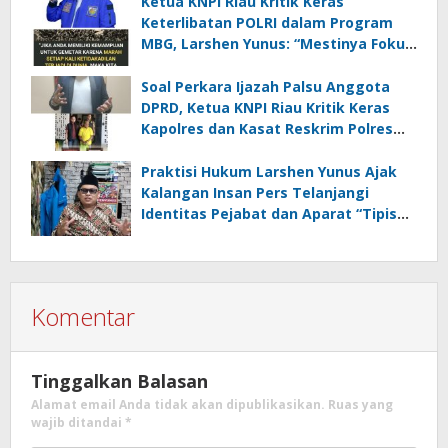
Ketua KNPI Riau Kritik Keras
Keterlibatan POLRI dalam Program
MBG, Larshen Yunus: “Mestinya Fokus
Pada Persoalan Penegakan Hukum,
Jangan Jadi Institusi yang Rakus”
Soal Perkara Ijazah Palsu Anggota
DPRD, Ketua KNPI Riau Kritik Keras
Kapolres dan Kasat Reskrim Polres
Pelalawan
Praktisi Hukum Larshen Yunus Ajak
Kalangan Insan Pers Telanjangi
Identitas Pejabat dan Aparat “Tipis
Telinga” Buka Peluang Take Down
Berita
Komentar
Tinggalkan Balasan
Alamat email Anda tidak akan dipublikasikan.
Ruas yang
wajib ditandai
*