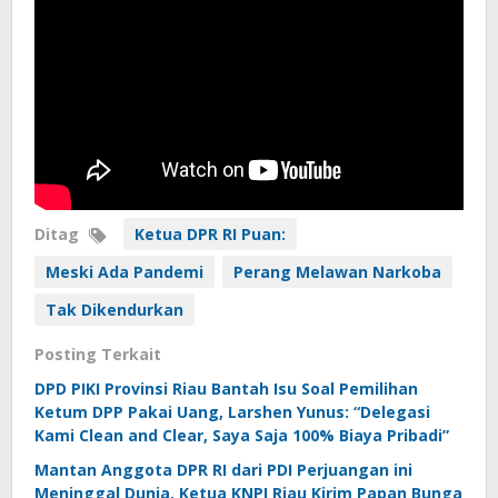
Ditag
Ketua DPR RI Puan:
Meski Ada Pandemi
Perang Melawan Narkoba
Tak Dikendurkan
Posting Terkait
DPD PIKI Provinsi Riau Bantah Isu Soal Pemilihan
Ketum DPP Pakai Uang, Larshen Yunus: “Delegasi
Kami Clean and Clear, Saya Saja 100% Biaya Pribadi”
Mantan Anggota DPR RI dari PDI Perjuangan ini
Meninggal Dunia, Ketua KNPI Riau Kirim Papan Bunga