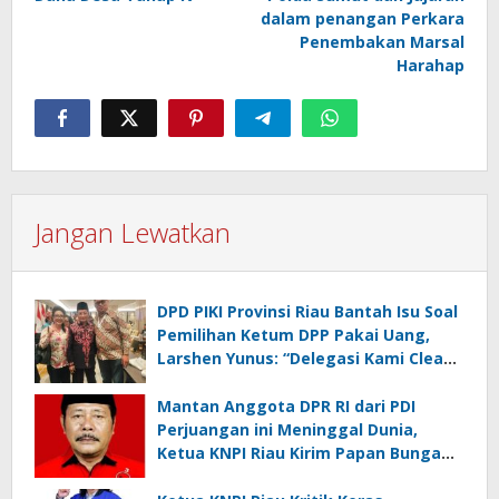
dalam penangan Perkara
Penembakan Marsal
Harahap
Jangan Lewatkan
DPD PIKI Provinsi Riau Bantah Isu Soal
Pemilihan Ketum DPP Pakai Uang,
Larshen Yunus: “Delegasi Kami Clean
and Clear, Saya Saja 100% Biaya
Pribadi”
Mantan Anggota DPR RI dari PDI
Perjuangan ini Meninggal Dunia,
Ketua KNPI Riau Kirim Papan Bunga
Ucapan Belasungkawa