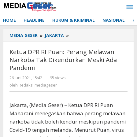
Lewati
ke
konten
HOME
HEADLINE
HUKUM & KRIMINAL
NASIONAL
P
MEDIA GESER
»
JAKARTA
»
Ketua
DPR
RI
Ketua DPR RI Puan: Perang Melawan
Puan:
Narkoba Tak Dikendurkan Meski Ada
Perang
Pandemi
Melawan
Narkoba
26 Juni 2021, 15:42
oleh
-
95 views
Tak
Redaksi
oleh
Redaksi mediageser
Dikendurkan
mediageser
Meski
Ada
Jakarta, (Media Geser) – Ketua DPR RI Puan
Pandemi
Maharani menegaskan bahwa perang melawan
narkoba tidak boleh kendur meskipun pandemi
Covid-19 tengah melanda. Menurut Puan, virus