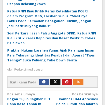
Ucapan Belasungkawa
Ketua KNPI Riau Kritik Keras Keterlibatan POLRI
dalam Program MBG, Larshen Yunus: “Mestinya
Fokus Pada Persoalan Penegakan Hukum, Jangan
Jadi Institusi yang Rakus”
Soal Perkara Ijazah Palsu Anggota DPRD, Ketua KNPI
Riau Kritik Keras Kapolres dan Kasat Reskrim Polres
Pelalawan
Praktisi Hukum Larshen Yunus Ajak Kalangan Insan
Pers Telanjangi Identitas Pejabat dan Aparat “Tipis
Telinga” Buka Peluang Take Down Berita
oleh
Redaksi mediageser
Ikuti Kami Pada
Navigasi
Pos sebelumnya
Pos berikutnya
Bagan Tujuh Bagikan BLT
Komnas HAM Apresiasi
pos
Dana Desa Tahap IV
Polda Sumut dan Jajaran