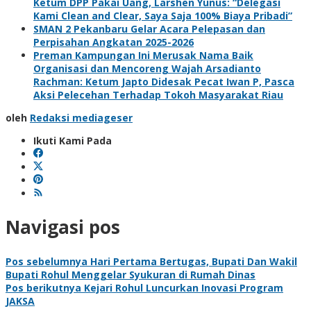
Ketum DPP Pakai Uang, Larshen Yunus: “Delegasi
Kami Clean and Clear, Saya Saja 100% Biaya Pribadi”
SMAN 2 Pekanbaru Gelar Acara Pelepasan dan
Perpisahan Angkatan 2025-2026
Preman Kampungan Ini Merusak Nama Baik
Organisasi dan Mencoreng Wajah Arsadianto
Rachman: Ketum Japto Didesak Pecat Iwan P, Pasca
Aksi Pelecehan Terhadap Tokoh Masyarakat Riau
oleh
Redaksi mediageser
Ikuti Kami Pada
Navigasi pos
Pos sebelumnya
Hari Pertama Bertugas, Bupati Dan Wakil
Bupati Rohul Menggelar Syukuran di Rumah Dinas
Pos berikutnya
Kejari Rohul Luncurkan Inovasi Program
JAKSA