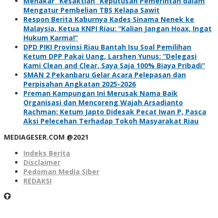
Menakar “Kesaktian” Keputusan Pemerintah dalam
Mengatur Pembelian TBS Kelapa Sawit
Respon Berita Kaburnya Kades Sinama Nenek ke
Malaysia, Ketua KNPI Riau: “Kalian Jangan Hoax, Ingat
Hukum Karma!”
DPD PIKI Provinsi Riau Bantah Isu Soal Pemilihan
Ketum DPP Pakai Uang, Larshen Yunus: “Delegasi
Kami Clean and Clear, Saya Saja 100% Biaya Pribadi”
SMAN 2 Pekanbaru Gelar Acara Pelepasan dan
Perpisahan Angkatan 2025-2026
Preman Kampungan Ini Merusak Nama Baik
Organisasi dan Mencoreng Wajah Arsadianto
Rachman: Ketum Japto Didesak Pecat Iwan P, Pasca
Aksi Pelecehan Terhadap Tokoh Masyarakat Riau
MEDIAGESER.COM @2021
Indeks Berita
Disclaimer
Pedoman Media Siber
REDAKSI