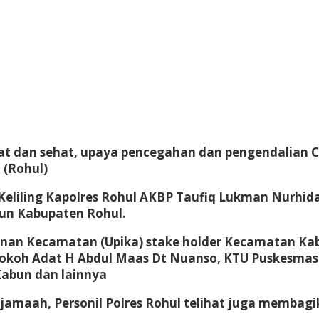
t dan sehat, upaya pencegahan dan pengendalian Cor
 (Rohul)
Keliling Kapolres Rohul AKBP Taufiq Lukman Nurhiday
bun Kabupaten Rohul.
mpinan Kecamatan (Upika) stake holder Kecamatan K
okoh Adat H Abdul Maas Dt Nuanso, KTU Puskesmas K
Kabun dan lainnya
jamaah, Personil Polres Rohul telihat juga membagi