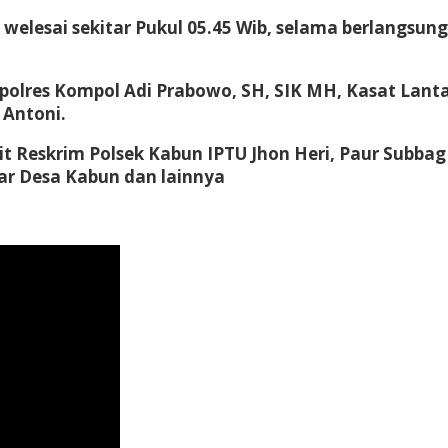
n welesai sekitar Pukul 05.45 Wib, selama berlangsu
apolres Kompol Adi Prabowo, SH, SIK MH, Kasat Lant
 Antoni.
nit Reskrim Polsek Kabun IPTU Jhon Heri, Paur Subba
jar Desa Kabun dan lainnya