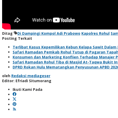
Ditag
Di Dampingi Kompol Adi Prabowo
Kapolres Rohul
Sam
Posting Terkait
Terlibat Kasus Kepemilikan Kebun Kelapa Sawit Dalam
Safari Ramadan Pemkab Rohul Tutup di Pagaran Tapah
Konsumen dan Marketing Konflien Terhadap Manajer P
Safari Ramadan Rohul Tiba di Masjid At-Taqwa Bukit I
DPRD Rokan Hulu Mematangkan Penyusunan APBD 2026 
oleh
Redaksi mediageser
Editor: Efriadi Situmorang
Ikuti Kami Pada