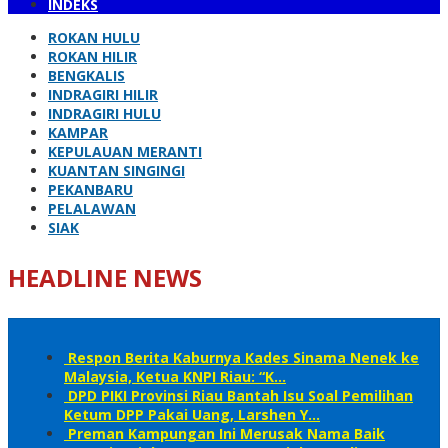
INDEKS
ROKAN HULU
ROKAN HILIR
BENGKALIS
INDRAGIRI HILIR
INDRAGIRI HULU
KAMPAR
KEPULAUAN MERANTI
KUANTAN SINGINGI
PEKANBARU
PELALAWAN
SIAK
HEADLINE NEWS
Respon Berita Kaburnya Kades Sinama Nenek ke
Malaysia, Ketua KNPI Riau: “K…
DPD PIKI Provinsi Riau Bantah Isu Soal Pemilihan
Ketum DPP Pakai Uang, Larshen Y…
Preman Kampungan Ini Merusak Nama Baik