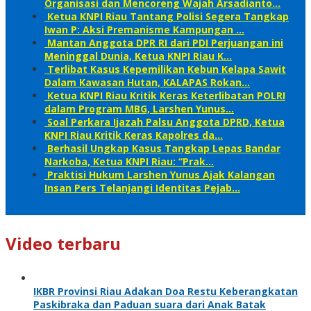
Organisasi dan Mencoreng Wajah Arsadianto…
Ketua KNPI Riau Tantang Polisi Segera Tangkap
Iwan P: Aksi Premanisme Kampungan …
Mantan Anggota DPR RI dari PDI Perjuangan ini
Meninggal Dunia, Ketua KNPI Riau K…
Terlibat Kasus Kepemilikan Kebun Kelapa Sawit
Dalam Kawasan Hutan, KALAPAS Rokan…
Ketua KNPI Riau Kritik Keras Keterlibatan POLRI
dalam Program MBG, Larshen Yunus…
Soal Perkara Ijazah Palsu Anggota DPRD, Ketua
KNPI Riau Kritik Keras Kapolres da…
Berhasil Ungkap Kasus Tangkap Lepas Bandar
Narkoba, Ketua KNPI Riau: “Prak…
Praktisi Hukum Larshen Yunus Ajak Kalangan
Insan Pers Telanjangi Identitas Pejab…
Video terbaru
IKBR Provinsi Riau Adakan Doa Restu Keberangkatan
Paskibraka dan Paduan suara dari Anak Batak