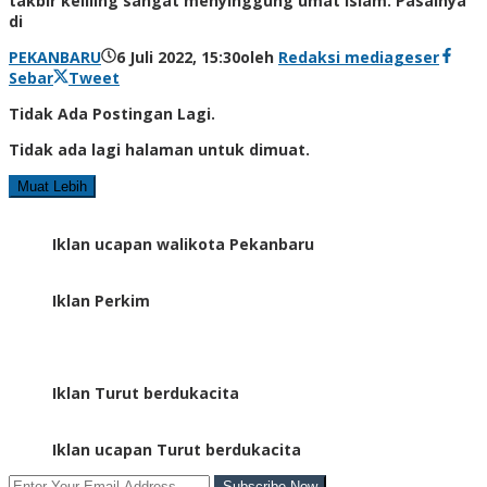
takbir keliling sangat menyinggung umat Islam. Pasalnya
di
PEKANBARU
6 Juli 2022, 15:30
oleh
Redaksi mediageser
Sebar
Tweet
Tidak Ada Postingan Lagi.
Tidak ada lagi halaman untuk dimuat.
Muat Lebih
Iklan ucapan walikota Pekanbaru
Iklan Perkim
Iklan Turut berdukacita
Iklan ucapan Turut berdukacita