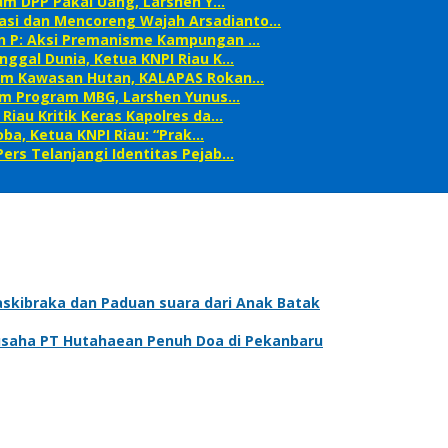
etum DPP Pakai Uang, Larshen Y…
asi dan Mencoreng Wajah Arsadianto…
an P: Aksi Premanisme Kampungan …
nggal Dunia, Ketua KNPI Riau K…
alam Kawasan Hutan, KALAPAS Rokan…
alam Program MBG, Larshen Yunus…
Riau Kritik Keras Kapolres da…
ba, Ketua KNPI Riau: “Prak…
ers Telanjangi Identitas Pejab…
askibraka dan Paduan suara dari Anak Batak
gusaha PT Hutahaean Penuh Doa di Pekanbaru