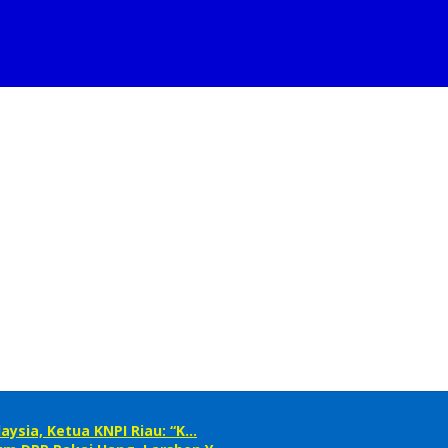
ysia, Ketua KNPI Riau: “K…