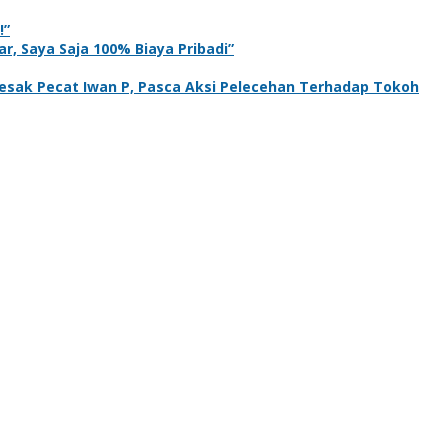
!”
r, Saya Saja 100% Biaya Pribadi”
sak Pecat Iwan P, Pasca Aksi Pelecehan Terhadap Tokoh