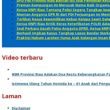
DPD PIKI Provinsi Riau Bantah Isu Soal Pemilihan K
Preman Kampungan Ini Merusak Nama Baik Organis
Ketua KNPI Riau Tantang Polisi Segera Tangkap Iw
Mantan Anggota DPR RI dari PDI Perjuangan ini Meni
Terlibat Kasus Kepemilikan Kebun Kelapa Sawit D
Ketua KNPI Riau Kritik Keras Keterlibatan POLRI d
Soal Perkara Ijazah Palsu Anggota DPRD, Ketua KNPI 
Berhasil Ungkap Kasus Tangkap Lepas Bandar Narko
Praktisi Hukum Larshen Yunus Ajak Kalangan Insan P
Video terbaru
IKBR Provinsi Riau Adakan Doa Restu Keberangkatan P
Istimewa Ulang Tahun Hotnida ke – 61 Anak dari Pen
Laman
Disclaimer