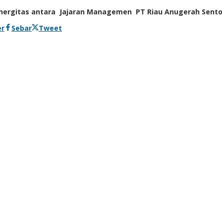
 sinergitas antara Jajaran Managemen PT Riau Anugerah Sen
er
Sebar
Tweet