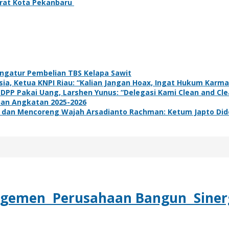
Barat Kota Pekanbaru
ngatur Pembelian TBS Kelapa Sawit
a, Ketua KNPI Riau: “Kalian Jangan Hoax, Ingat Hukum Karma
 DPP Pakai Uang, Larshen Yunus: “Delegasi Kami Clean and Clea
han Angkatan 2025-2026
dan Mencoreng Wajah Arsadianto Rachman: Ketum Japto Dide
agemen Perusahaan Bangun Siner