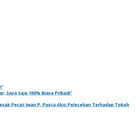
!”
r, Saya Saja 100% Biaya Pribadi”
sak Pecat Iwan P, Pasca Aksi Pelecehan Terhadap Tokoh