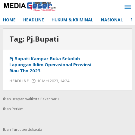
Lewati
ke
konten
HOME
HEADLINE
HUKUM & KRIMINAL
NASIONAL
P
Tag:
Pj.Bupati
Pj.Bupati Kampar Buka Sekolah
Lapangan Iklim Operasional Provinsi
Riau Thn 2023
HEADLINE
10 Mei 2023, 14:24
oleh
Redaksi
mediageser
Iklan ucapan walikota Pekanbaru
Iklan Perkim
Iklan Turut berdukacita