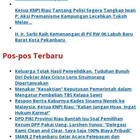
Ketua KNPI Riau Tantang Polisi Segera Tangkap Iwan
P: Aksi Premanisme Kampungan Lecehkan Tokoh
Melay…
H. Ir. Sarbi Raih Kemenangan di Pil RW 06 Labuh Baru
Barat Kota Pekanbaru
Pos-pos Terbaru
Keluarga Tolak Hasil Penyelidikan, Tuduhan Bunuh
Diri Dokter Alex Cristo Loris Situmorang
Dipertanyakan
Menakar “Kesaktian” Keputusan Pemerintah dalam
Mengatur Pembelian TBS Kelapa Sawit
Respon Berita Kaburnya Kades Sinama Nenek ke
Malaysia, Ketua KNPI Riau: “Kalian Jangan Hoax, Ingat
Hukum Karma!”
DPD PIKI Provinsi Riau Bantah Isu Soal Pemilihan
Ketum DPP Pakai Uang, Larshen Yunus: “Delegasi
Kami Clean and Clear, Saya Saja 100% Biaya Pribadi”
SMAN 2 Pekanbaru Gelar Acara Pelepasan dan