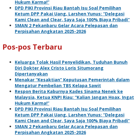
Hukum Karma!”
DPD PIKI Provinsi Riau Bantah Isu Soal Pemilihan
Ketum DPP Pakai Uang, Larshen Yunus: “Delegasi
Kami Clean and Clear, Saya Saja 100% Biaya Pribadi”
SMAN 2 Pekanbaru Gelar Acara Pelepasan dan
Perpisahan Angkatan 2025-2026
Pos-pos Terbaru
Keluarga Tolak Hasil Penyelidikan, Tuduhan Bunuh
Diri Dokter Alex Cristo Loris Situmorang
Dipertanyakan
Menakar “Kesaktian” Keputusan Pemerintah dalam
Mengatur Pembelian TBS Kelapa Sawit
Respon Berita Kaburnya Kades Sinama Nenek ke
Malaysia, Ketua KNPI Riau: “Kalian Jangan Hoax, Ingat
Hukum Karma!”
DPD PIKI Provinsi Riau Bantah Isu Soal Pemilihan
Ketum DPP Pakai Uang, Larshen Yunus: “Delegasi
Kami Clean and Clear, Saya Saja 100% Biaya Pribadi”
SMAN 2 Pekanbaru Gelar Acara Pelepasan dan
Perpisahan Angkatan 2025-2026