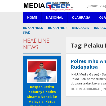
Lewati
Jumat, 7 A
ke
konten
HOME
NASIONAL
OLAHRAGA
OL
ROKAN HULU
ROKAN HILIR
BENGKALIS
INDRAGI
SIAK
HEADLINE
Tag:
Pelaku
NEWS
Polres Inhu A
Rudapaksa
INHU,(Media Geser) – Sa
Polda Riau berhasil me
dugaan tindak kekerasa
Respon Berita
HUKUM & KRIMINAL
,
I
Kaburnya Kades
Sinama Nenek ke
Malaysia, Ketua