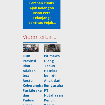
Larshen Yunus
Ajak Kalangan
Insan Pers
Telanjangi
Identitas Pejab…
Video terbaru
IKBR
Istimewa
Provinsi
Ulang
Riau
Tahun
Adakan
Hotnida
Doa
ke – 61
Restu
Anak dari
Keberangkatan
Pengusaha
Paskibraka
PT
dan
Hutahaean
Paduan
Penuh