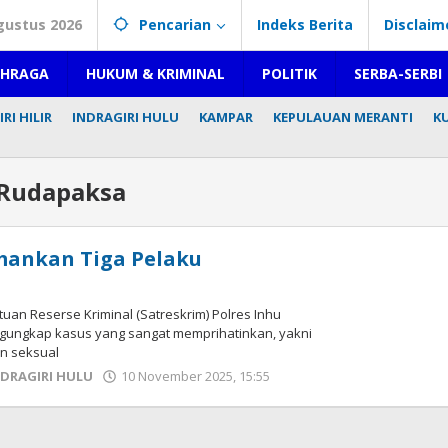
gustus 2026
Pencarian
Indeks Berita
Disclaim
AHRAGA
HUKUM & KRIMINAL
POLITIK
SERBA-SERBI
RI HILIR
INDRAGIRI HULU
KAMPAR
KEPULAUAN MERANTI
K
 Rudapaksa
mankan Tiga Pelaku
tuan Reserse Kriminal (Satreskrim) Polres Inhu
ngungkap kasus yang sangat memprihatinkan, yakni
n seksual
NDRAGIRI HULU
10 November 2025, 15:55
oleh
Redaksi
mediageser