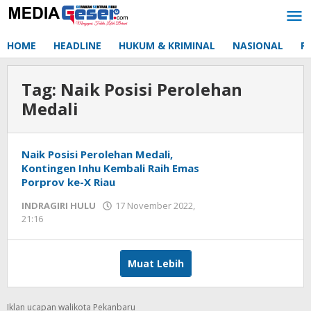
Lewati
ke
konten
HOME
HEADLINE
HUKUM & KRIMINAL
NASIONAL
P
Tag:
Naik Posisi Perolehan
Medali
Naik Posisi Perolehan Medali,
Kontingen Inhu Kembali Raih Emas
Porprov ke-X Riau
INDRAGIRI HULU
17 November 2022,
21:16
oleh
Redaksi
mediageser
Muat Lebih
Iklan ucapan walikota Pekanbaru