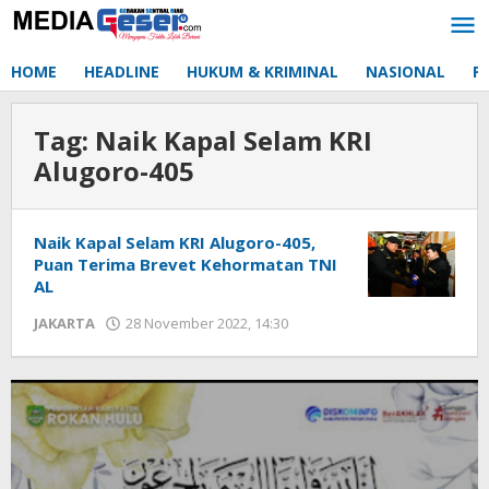
Lewati
ke
konten
HOME
HEADLINE
HUKUM & KRIMINAL
NASIONAL
P
Tag:
Naik Kapal Selam KRI
Alugoro-405
Naik Kapal Selam KRI Alugoro-405,
Puan Terima Brevet Kehormatan TNI
AL
JAKARTA
28 November 2022, 14:30
oleh
Redaksi
mediageser