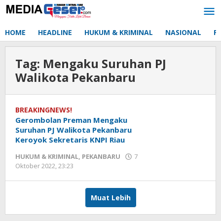
Lewati
ke
konten
HOME
HEADLINE
HUKUM & KRIMINAL
NASIONAL
P
Tag:
Mengaku Suruhan PJ
Walikota Pekanbaru
BREAKINGNEWS!
Gerombolan Preman Mengaku
Suruhan PJ Walikota Pekanbaru
Keroyok Sekretaris KNPI Riau
HUKUM & KRIMINAL
,
PEKANBARU
7
Oktober 2022, 23:23
oleh
Redaksi
mediageser
Muat Lebih