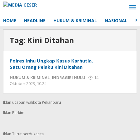
Lewati
ke
konten
HOME
HEADLINE
HUKUM & KRIMINAL
NASIONAL
P
Tag:
Kini Ditahan
Polres Inhu Ungkap Kasus Karhutla,
Satu Orang Pelaku Kini Ditahan
HUKUM & KRIMINAL
,
INDRAGIRI HULU
14
Oktober 2023, 10:24
oleh
Redaksi
mediageser
Iklan ucapan walikota Pekanbaru
Iklan Perkim
Iklan Turut berdukacita