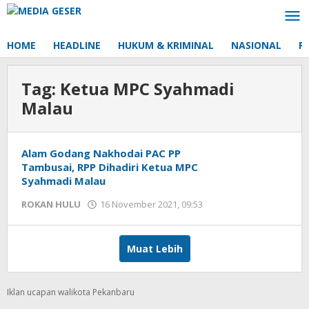
Lewati
ke
konten
HOME
HEADLINE
HUKUM & KRIMINAL
NASIONAL
P
Tag:
Ketua MPC Syahmadi
Malau
Alam Godang Nakhodai PAC PP
Tambusai, RPP Dihadiri Ketua MPC
Syahmadi Malau
ROKAN HULU
16 November 2021, 09:53
oleh
Redaksi
mediageser
Muat Lebih
Iklan ucapan walikota Pekanbaru