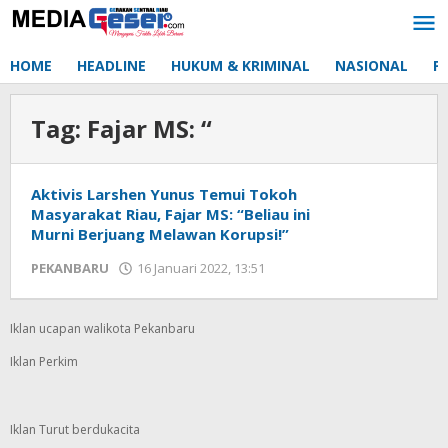
Lewati
ke
konten
HOME
HEADLINE
HUKUM & KRIMINAL
NASIONAL
P
Tag:
Fajar MS: “
Aktivis Larshen Yunus Temui Tokoh
Masyarakat Riau, Fajar MS: “Beliau ini
Murni Berjuang Melawan Korupsi!”
PEKANBARU
16 Januari 2022, 13:51
oleh
Redaksi
mediageser
Iklan ucapan walikota Pekanbaru
Iklan Perkim
Iklan Turut berdukacita