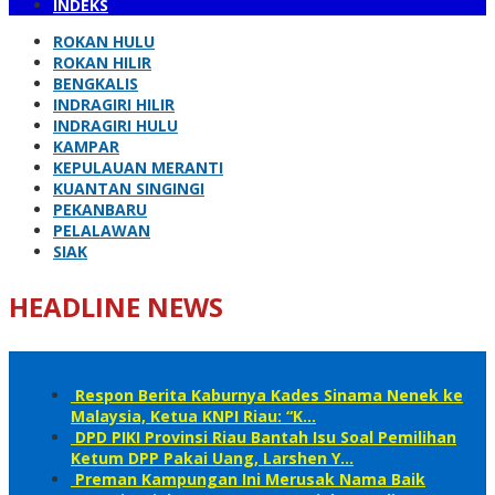
INDEKS
ROKAN HULU
ROKAN HILIR
BENGKALIS
INDRAGIRI HILIR
INDRAGIRI HULU
KAMPAR
KEPULAUAN MERANTI
KUANTAN SINGINGI
PEKANBARU
PELALAWAN
SIAK
HEADLINE NEWS
Respon Berita Kaburnya Kades Sinama Nenek ke
Malaysia, Ketua KNPI Riau: “K…
DPD PIKI Provinsi Riau Bantah Isu Soal Pemilihan
Ketum DPP Pakai Uang, Larshen Y…
Preman Kampungan Ini Merusak Nama Baik