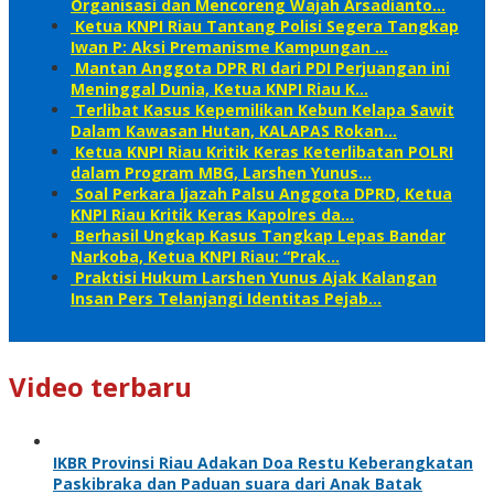
Organisasi dan Mencoreng Wajah Arsadianto…
Ketua KNPI Riau Tantang Polisi Segera Tangkap
Iwan P: Aksi Premanisme Kampungan …
Mantan Anggota DPR RI dari PDI Perjuangan ini
Meninggal Dunia, Ketua KNPI Riau K…
Terlibat Kasus Kepemilikan Kebun Kelapa Sawit
Dalam Kawasan Hutan, KALAPAS Rokan…
Ketua KNPI Riau Kritik Keras Keterlibatan POLRI
dalam Program MBG, Larshen Yunus…
Soal Perkara Ijazah Palsu Anggota DPRD, Ketua
KNPI Riau Kritik Keras Kapolres da…
Berhasil Ungkap Kasus Tangkap Lepas Bandar
Narkoba, Ketua KNPI Riau: “Prak…
Praktisi Hukum Larshen Yunus Ajak Kalangan
Insan Pers Telanjangi Identitas Pejab…
Video terbaru
IKBR Provinsi Riau Adakan Doa Restu Keberangkatan
Paskibraka dan Paduan suara dari Anak Batak