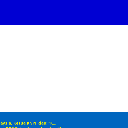
ysia, Ketua KNPI Riau: “K…