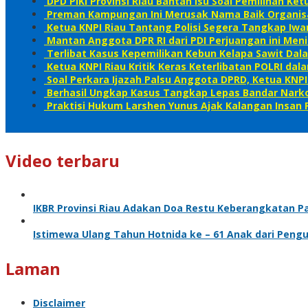
DPD PIKI Provinsi Riau Bantah Isu Soal Pemilihan K
Preman Kampungan Ini Merusak Nama Baik Organis
Ketua KNPI Riau Tantang Polisi Segera Tangkap Iw
Mantan Anggota DPR RI dari PDI Perjuangan ini Meni
Terlibat Kasus Kepemilikan Kebun Kelapa Sawit D
Ketua KNPI Riau Kritik Keras Keterlibatan POLRI d
Soal Perkara Ijazah Palsu Anggota DPRD, Ketua KNPI 
Berhasil Ungkap Kasus Tangkap Lepas Bandar Narko
Praktisi Hukum Larshen Yunus Ajak Kalangan Insan P
Video terbaru
IKBR Provinsi Riau Adakan Doa Restu Keberangkatan P
Istimewa Ulang Tahun Hotnida ke – 61 Anak dari Pen
Laman
Disclaimer