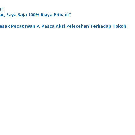
!”
r, Saya Saja 100% Biaya Pribadi”
sak Pecat Iwan P, Pasca Aksi Pelecehan Terhadap Tokoh