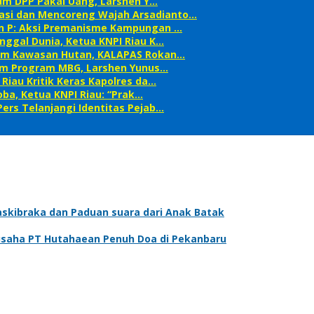
etum DPP Pakai Uang, Larshen Y…
asi dan Mencoreng Wajah Arsadianto…
an P: Aksi Premanisme Kampungan …
nggal Dunia, Ketua KNPI Riau K…
alam Kawasan Hutan, KALAPAS Rokan…
alam Program MBG, Larshen Yunus…
Riau Kritik Keras Kapolres da…
ba, Ketua KNPI Riau: “Prak…
ers Telanjangi Identitas Pejab…
askibraka dan Paduan suara dari Anak Batak
gusaha PT Hutahaean Penuh Doa di Pekanbaru