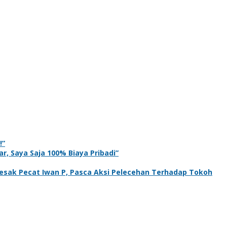
!”
r, Saya Saja 100% Biaya Pribadi”
sak Pecat Iwan P, Pasca Aksi Pelecehan Terhadap Tokoh