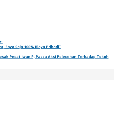
!”
r, Saya Saja 100% Biaya Pribadi”
sak Pecat Iwan P, Pasca Aksi Pelecehan Terhadap Tokoh