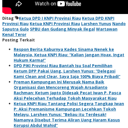
Ditag
Ketua DPD I KNPI Provinsi Riau
Ketua DPD KNPI
Provinsi Riau
Ketua KNPI Provinsi Riau
Larshen Yunus
Nando
Saputra Gulo
SPBU dan Gudang Minyak Ilegal
Wartawan
Kenal Teror
Posting Terkait
Respon Berita Kaburnya Kades Sinama Nenek ke
Malaysia, Ketua KNPI Riau: “Kalian Jangan Hoax, Ingat
Hukum Karma!”
DPD PIKI Provinsi Riau Bantah Isu Soal Pemilihan
Ketum DPP Pakai Uang, Larshen Yunus: “Delegasi
Kami Clean and Clear, Saya Saja 100% Biaya Pribadi”
Preman Kampungan Ini Merusak Nama Baik
Organisasi dan Mencoreng Wajah Arsadianto
Rachman: Ketum Japto Didesak Pecat Iwan P, Pasca
Aksi Pelecehan Terhadap Tokoh Masyarakat Riau
Ketua KNPI Riau Tantang Polisi Segera Tangkap Iwan
P: Aksi Premanisme Kampungan Lecehkan Tokoh
Melayu, Larshen Yunus: “Beliau itu Terdesak!
Namanya Disebut Terima Aliran Uang Haram Kasus
Korupsi Abdul Wahid”