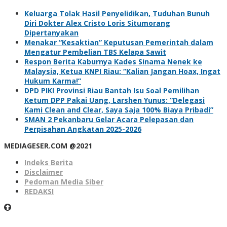
Keluarga Tolak Hasil Penyelidikan, Tuduhan Bunuh
Diri Dokter Alex Cristo Loris Situmorang
Dipertanyakan
Menakar “Kesaktian” Keputusan Pemerintah dalam
Mengatur Pembelian TBS Kelapa Sawit
Respon Berita Kaburnya Kades Sinama Nenek ke
Malaysia, Ketua KNPI Riau: “Kalian Jangan Hoax, Ingat
Hukum Karma!”
DPD PIKI Provinsi Riau Bantah Isu Soal Pemilihan
Ketum DPP Pakai Uang, Larshen Yunus: “Delegasi
Kami Clean and Clear, Saya Saja 100% Biaya Pribadi”
SMAN 2 Pekanbaru Gelar Acara Pelepasan dan
Perpisahan Angkatan 2025-2026
MEDIAGESER.COM @2021
Indeks Berita
Disclaimer
Pedoman Media Siber
REDAKSI