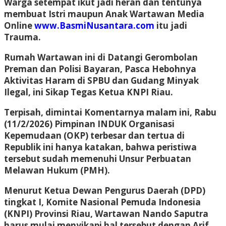
Warga setempat ikut jadi heran dan tentunya
membuat Istri maupun Anak Wartawan Media
Online
www.BasmiNusantara.com
itu jadi
Trauma.
Rumah Wartawan ini di Datangi Gerombolan
Preman dan Polisi Bayaran, Pasca Hebohnya
Aktivitas Haram di SPBU dan Gudang Minyak
Ilegal, ini Sikap Tegas Ketua KNPI Riau.
Terpisah, dimintai Komentarnya malam ini, Rabu
(11/2/2026) Pimpinan INDUK Organisasi
Kepemudaan (OKP) terbesar dan tertua di
Republik ini hanya katakan, bahwa peristiwa
tersebut sudah memenuhi Unsur Perbuatan
Melawan Hukum (PMH).
Menurut Ketua Dewan Pengurus Daerah (DPD)
tingkat I, Komite Nasional Pemuda Indonesia
(KNPI) Provinsi Riau, Wartawan Nando Saputra
harus mulai menyikapi hal tersebut dengan Arif