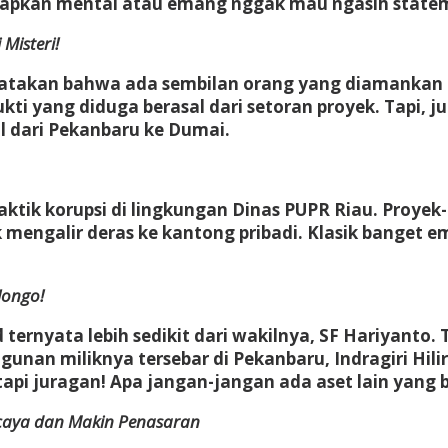
ersiapkan mental atau emang nggak mau ngasih stat
Misteri!
yatakan bahwa ada sembilan orang yang diamankan da
ti yang diduga berasal dari setoran proyek. Tapi, j
l dari Pekanbaru ke Dumai.
raktik korupsi di lingkungan Dinas PUPR Riau. Proye
mengalir deras ke kantong pribadi. Klasik banget e
longo!
 ternyata lebih sedikit dari wakilnya, SF Hariyanto.
gunan miliknya tersebar di Pekanbaru, Indragiri Hil
, tapi juragan! Apa jangan-jangan ada aset lain yang
rcaya dan Makin Penasaran