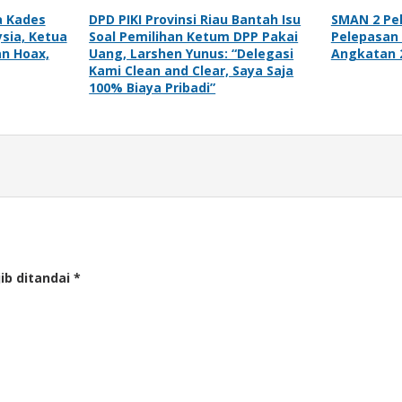
a Kades
DPD PIKI Provinsi Riau Bantah Isu
SMAN 2 Pe
sia, Ketua
Soal Pemilihan Ketum DPP Pakai
Pelepasan
an Hoax,
Uang, Larshen Yunus: “Delegasi
Angkatan 
Kami Clean and Clear, Saya Saja
100% Biaya Pribadi”
ib ditandai
*