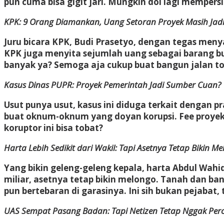
pun cuma bisa gigit jari. Mungkin doi lagi memp
KPK: 9 Orang Diamankan, Uang Setoran Proyek Masih Jadi 
Juru bicara KPK, Budi Prasetyo, dengan tegas men
KPK juga menyita sejumlah uang sebagai barang buk
banyak ya? Semoga aja cukup buat bangun jalan to
Kasus Dinas PUPR: Proyek Pemerintah Jadi Sumber Cuan?
Usut punya usut, kasus ini diduga terkait dengan p
buat oknum-oknum yang doyan korupsi. Fee proyek 
koruptor ini bisa tobat?
Harta Lebih Sedikit dari Wakil: Tapi Asetnya Tetap Bikin Me
Yang bikin geleng-geleng kepala, harta Abdul Wahid
miliar, asetnya tetap bikin melongo. Tanah dan ban
pun bertebaran di garasinya. Ini sih bukan pejabat
UAS Sempat Pasang Badan: Tapi Netizen Tetap Nggak Pe