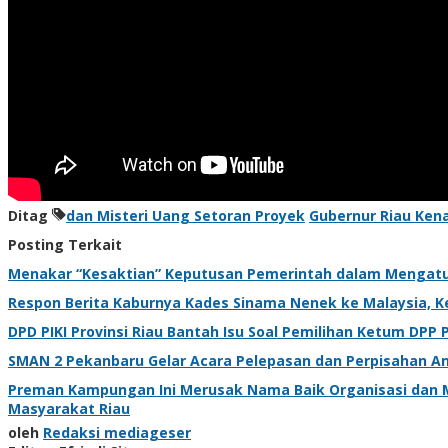
Ditag
dan Misteri Uang Setoran Proyek
Gubernur Riau Ken
Posting Terkait
Menakar “Kesaktian” Keputusan Pemerintah dalam Mengatu
Respon Berita Kaburnya Kades Sinama Nenek ke Malaysia, Ke
DPD PIKI Provinsi Riau Bantah Isu Soal Pemilihan Ketum DPP 
SMAN 2 Pekanbaru Gelar Acara Pelepasan dan Perpisahan A
Preman Kampungan Ini Merusak Nama Baik Organisasi dan M
Masyarakat Riau
oleh
Redaksi mediageser