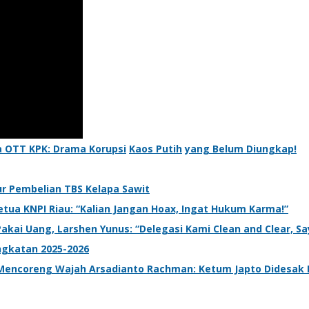
a OTT KPK: Drama Korupsi
Kaos Putih
yang Belum Diungkap!
r Pembelian TBS Kelapa Sawit
tua KNPI Riau: “Kalian Jangan Hoax, Ingat Hukum Karma!”
Pakai Uang, Larshen Yunus: “Delegasi Kami Clean and Clear, Sa
ngkatan 2025-2026
encoreng Wajah Arsadianto Rachman: Ketum Japto Didesak P