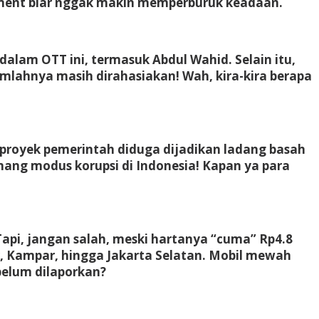
ement biar nggak makin memperburuk keadaan.
lam OTT ini, termasuk Abdul Wahid. Selain itu,
umlahnya masih dirahasiakan! Wah, kira-kira berapa
k-proyek pemerintah diduga dijadikan ladang basah
mang modus korupsi di Indonesia! Kapan ya para
 Tapi, jangan salah, meski hartanya “cuma” Rp4.8
ir, Kampar, hingga Jakarta Selatan. Mobil mewah
 belum dilaporkan?