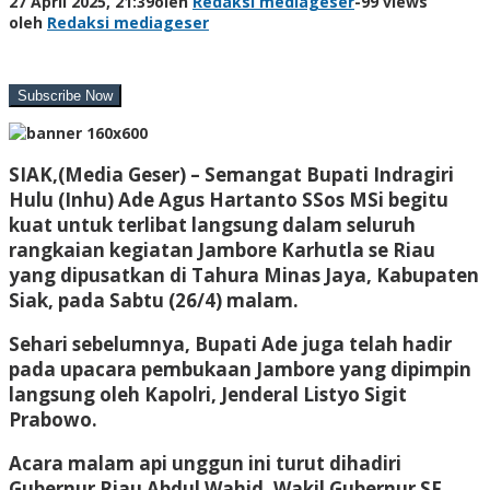
27 April 2025, 21:39
oleh
Redaksi mediageser
-
99 views
oleh
Redaksi mediageser
SIAK,(Media Geser) –
Semangat Bupati Indragiri
Hulu (Inhu) Ade Agus Hartanto SSos MSi begitu
kuat untuk terlibat langsung dalam seluruh
rangkaian kegiatan Jambore Karhutla se Riau
yang dipusatkan di Tahura Minas Jaya, Kabupaten
Siak, pada Sabtu (26/4) malam.
Sehari sebelumnya, Bupati Ade juga telah hadir
pada upacara pembukaan Jambore yang dipimpin
langsung oleh Kapolri, Jenderal Listyo Sigit
Prabowo.
Acara malam api unggun ini turut dihadiri
Gubernur Riau Abdul Wahid, Wakil Gubernur SF