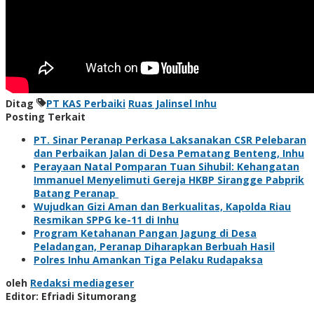
Ditag
PT KAS Perbaiki
Ruas Jalinsel Inhu
Posting Terkait
PT. Sinar Peranap Perkasa Laksanakan CSR Pelebaran
dan Perbaikan Jalan di Desa Pematang Benteng, Inhu
Perayaan Natal Pomparan Tuan Sihubil: Kehangatan
Immanuel Menyelimuti Gereja HKBP Sirangge Pabprik
Batang Peranap
Wujudkan Gizi Aman dan Berkualitas, Kapolda Riau
Resmikan SPPG ke-11 di Inhu
Program Ketahanan Pangan Jagung di Desa
Peladangan, Peranap Diharapkan Berbuah Hasil
Polres Inhu Amankan Tiga Pelaku Rudapaksa
oleh
Redaksi mediageser
Editor: Efriadi Situmorang