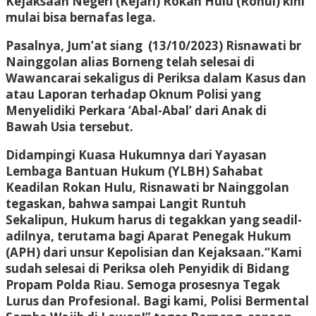
Kejaksaan Negeri (Kejari) Rokan Hulu (Rohul) kini
mulai bisa bernafas lega.
Pasalnya, Jum’at siang (13/10/2023) Risnawati br
Nainggolan alias Borneng telah selesai di
Wawancarai sekaligus di Periksa dalam Kasus dan
atau Laporan terhadap Oknum Polisi yang
Menyelidiki Perkara ‘Abal-Abal’ dari Anak di
Bawah Usia tersebut.
Didampingi Kuasa Hukumnya dari Yayasan
Lembaga Bantuan Hukum (YLBH) Sahabat
Keadilan Rokan Hulu, Risnawati br Nainggolan
tegaskan, bahwa sampai Langit Runtuh
Sekalipun, Hukum harus di tegakkan yang seadil-
adilnya, terutama bagi Aparat Penegak Hukum
(APH) dari unsur Kepolisian dan Kejaksaan.
“Kami
sudah selesai di Periksa oleh Penyidik di Bidang
Propam Polda Riau. Semoga prosesnya Tegak
Lurus dan Profesional. Bagi kami, Polisi Bermental