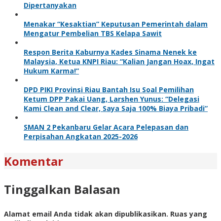
Dipertanyakan
Menakar “Kesaktian” Keputusan Pemerintah dalam
Mengatur Pembelian TBS Kelapa Sawit
Respon Berita Kaburnya Kades Sinama Nenek ke
Malaysia, Ketua KNPI Riau: “Kalian Jangan Hoax, Ingat
Hukum Karma!”
DPD PIKI Provinsi Riau Bantah Isu Soal Pemilihan
Ketum DPP Pakai Uang, Larshen Yunus: “Delegasi
Kami Clean and Clear, Saya Saja 100% Biaya Pribadi”
SMAN 2 Pekanbaru Gelar Acara Pelepasan dan
Perpisahan Angkatan 2025-2026
Komentar
Tinggalkan Balasan
Alamat email Anda tidak akan dipublikasikan.
Ruas yang