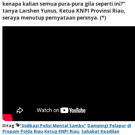
kenapa kalian semua pura-pura gila seperti ini?”
tanya Larshen Yunus, Ketua KNPI Provinsi Riau,
seraya menutup pernyataan persnya. (*)
Ditag
"Indikasi Polisi Mental Sambo"
Dampingi Pelapor
di
Propam Polda Riau
Ketua KNPI Riau:
Sahabat Keadilan