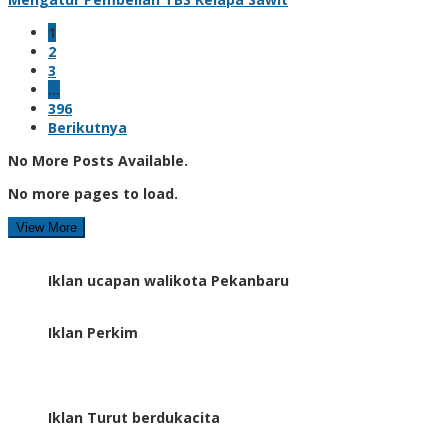
1
2
3
…
396
Berikutnya
No More Posts Available.
No more pages to load.
View More
Iklan ucapan walikota Pekanbaru
Iklan Perkim
Iklan Turut berdukacita