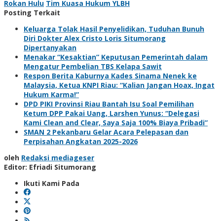
Rokan Hulu
Tim Kuasa Hukum YLBH
Posting Terkait
Keluarga Tolak Hasil Penyelidikan, Tuduhan Bunuh
Diri Dokter Alex Cristo Loris Situmorang
Dipertanyakan
Menakar “Kesaktian” Keputusan Pemerintah dalam
Mengatur Pembelian TBS Kelapa Sawit
Respon Berita Kaburnya Kades Sinama Nenek ke
Malaysia, Ketua KNPI Riau: “Kalian Jangan Hoax, Ingat
Hukum Karma!”
DPD PIKI Provinsi Riau Bantah Isu Soal Pemilihan
Ketum DPP Pakai Uang, Larshen Yunus: “Delegasi
Kami Clean and Clear, Saya Saja 100% Biaya Pribadi”
SMAN 2 Pekanbaru Gelar Acara Pelepasan dan
Perpisahan Angkatan 2025-2026
oleh
Redaksi mediageser
Editor: Efriadi Situmorang
Ikuti Kami Pada