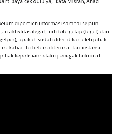
Nanti saya cek dulu ya,” kata Misran, Ahad
 belum diperoleh informasi sampai sejauh
aktivlitas ilegal, judi toto gelap (togel) dan
gelper), apakah sudah ditertibkan oleh pihak
um, kabar itu belum diterima dari instansi
 pihak kepolisian selaku penegak hukum di