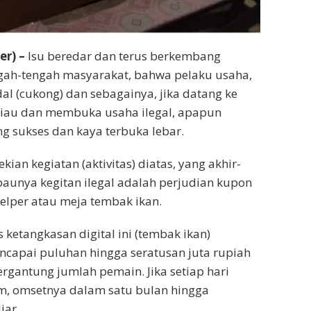
r) –
Isu beredar dan terus berkembang
ngah-tengah masyarakat, bahwa pelaku usaha,
l (cukong) dan sebagainya, jika datang ke
Riau dan membuka usaha ilegal, apapun
g sukses dan kaya terbuka lebar.
ekian kegiatan (aktivitas) diatas, yang akhir-
 baunya kegitan ilegal adalah perjudian kupon
gelper atau meja tembak ikan.
is ketangkasan digital ini (tembak ikan)
capai puluhan hingga seratusan juta rupiah
ergantung jumlah pemain. Jika setiap hari
m, omsetnya dalam satu bulan hingga
iar.