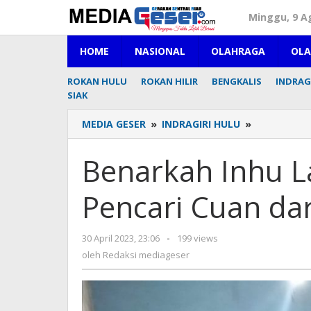
Lewati
Minggu, 9 A
ke
konten
HOME
NASIONAL
OLAHRAGA
OL
ROKAN HULU
ROKAN HILIR
BENGKALIS
INDRAGI
SIAK
MEDIA GESER
»
INDRAGIRI HULU
»
Benarkah
Inhu
Ladang
Benarkah Inhu L
Subur
Bagi
Pencari Cuan dar
Pencari
Cuan
dari
30 April 2023, 23:06
oleh
-
199 views
Usaha
Redaksi
oleh
Redaksi mediageser
Ilegal
mediageser