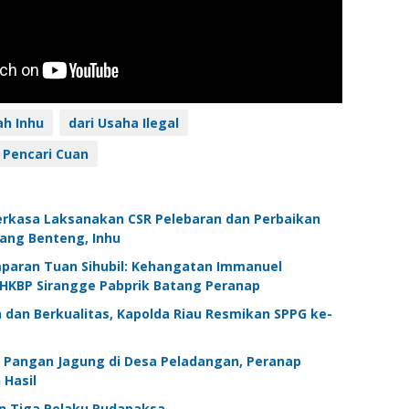
h Inhu
dari Usaha Ilegal
 Pencari Cuan
Perkasa Laksanakan CSR Pelebaran dan Perbaikan
tang Benteng, Inhu
paran Tuan Sihubil: Kehangatan Immanuel
 HKBP Sirangge Pabprik Batang Peranap
 dan Berkualitas, Kapolda Riau Resmikan SPPG ke-
Pangan Jagung di Desa Peladangan, Peranap
 Hasil
n Tiga Pelaku Rudapaksa