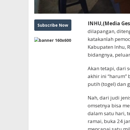
INHU,(Media Gese
dilapangan, dite
katakanlah pemoda
Kabupaten Inhu, 
bidangnya, peluan
Akan tetapi, dari s
akhir ini “harum”
putih (togel) dan 
Nah, dari judi jen
omsetnya bisa men
dalam satu hari, t
ramai, buka 24 ja
mencapai satu mil