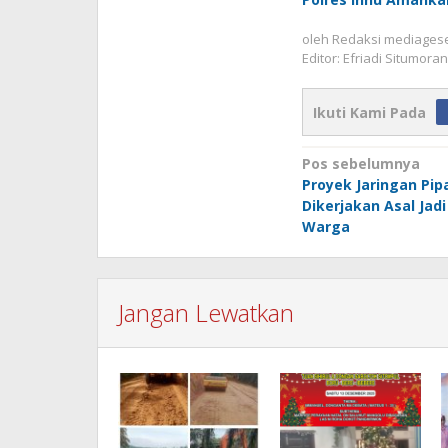
oleh
Redaksi mediages
Editor: Efriadi Situmora
Ikuti Kami Pada
Navigasi
Pos sebelumnya
Proyek Jaringan Pipa
pos
Dikerjakan Asal Jad
Warga
Jangan Lewatkan