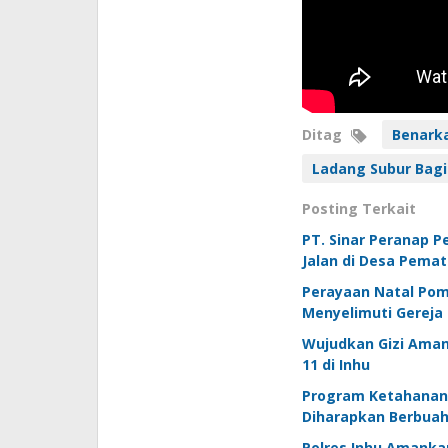
Ditag
Benarka
Ladang Subur Bagi
Posting Terkait
PT. Sinar Peranap 
Jalan di Desa Pema
Perayaan Natal Pom
Menyelimuti Gereja
Wujudkan Gizi Aman
11 di Inhu
Program Ketahanan 
Diharapkan Berbuah
Polres Inhu Amanka