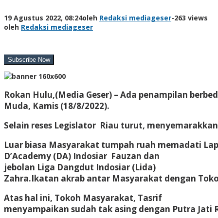
19 Agustus 2022, 08:24
oleh
Redaksi mediageser
-
263 views
oleh
Redaksi mediageser
Rokan Hulu,(Media Geser) –
Ada penampilan berbeda
Muda, Kamis (18/8/2022).
Selain reses Legislator Riau turut, menyemarakk
Luar biasa Masyarakat tumpah ruah memadati Lap
D’Academy (DA) Indosiar Fauzan dan
jebolan Liga Dangdut Indosiar (Lida)
Zahra.
Ikatan akrab antar Masyarakat dengan Tokoh
Atas hal ini, Tokoh Masyarakat, Tasrif
menyampaikan sudah tak asing dengan Putra Jati R