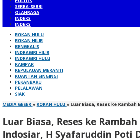
POLITIK
SERBA-SERBI
OLAHRAGA
INDEKS
INDEKS
ROKAN HULU
ROKAN HILIR
BENGKALIS
INDRAGIRI HILIR
INDRAGIRI HULU
KAMPAR
KEPULAUAN MERANTI
KUANTAN SINGINGI
PEKANBARU
PELALAWAN
SIAK
MEDIA GESER
»
ROKAN HULU
»
Luar Biasa, Reses ke Rambah M
Luar Biasa, Reses ke Rambah
Indosiar, H Syafaruddin Poti 