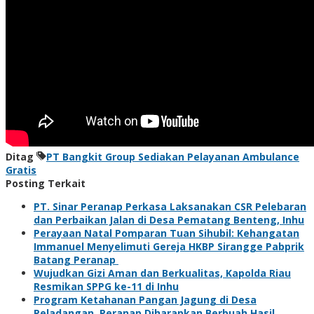
Ditag
PT Bangkit Group Sediakan Pelayanan Ambulance
Gratis
Posting Terkait
PT. Sinar Peranap Perkasa Laksanakan CSR Pelebaran
dan Perbaikan Jalan di Desa Pematang Benteng, Inhu
Perayaan Natal Pomparan Tuan Sihubil: Kehangatan
Immanuel Menyelimuti Gereja HKBP Sirangge Pabprik
Batang Peranap
Wujudkan Gizi Aman dan Berkualitas, Kapolda Riau
Resmikan SPPG ke-11 di Inhu
Program Ketahanan Pangan Jagung di Desa
Peladangan, Peranap Diharapkan Berbuah Hasil