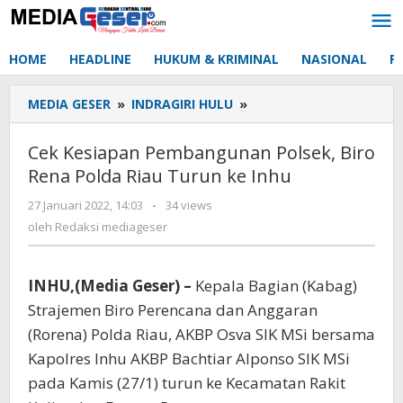
Lewati
ke
konten
HOME
HEADLINE
HUKUM & KRIMINAL
NASIONAL
P
MEDIA GESER
»
INDRAGIRI HULU
»
Cek
Kesiapan
Pembangunan
Cek Kesiapan Pembangunan Polsek, Biro
Polsek,
Rena Polda Riau Turun ke Inhu
Biro
Rena
27 Januari 2022, 14:03
oleh
-
34 views
Polda
Redaksi
oleh
Redaksi mediageser
Riau
mediageser
Turun
ke
INHU,(Media Geser) –
Kepala Bagian (Kabag)
Inhu
Strajemen Biro Perencana dan Anggaran
(Rorena) Polda Riau, AKBP Osva SIK MSi bersama
Kapolres Inhu AKBP Bachtiar Alponso SIK MSi
pada Kamis (27/1) turun ke Kecamatan Rakit