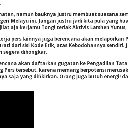
.
lihatan, namun bauknya justru membuat suasana sema
i Melayu ini. Jangan justru jadi kita pula yang buat
lat aja kerjamu Tong! teriak Aktivis Larshen Yunus
kerja pers lainnya juga berencana akan melaporkan P
urati dari sisi Kode Etik, atas Kebodohannya sendiri.
n segera dibongkar.
berencana akan daftarkan gugatan ke Pengadilan Tat
 Pers tersebut, karena memang berpotensi merusak
saja yang difikirkan. Orang juga butuh energi! das