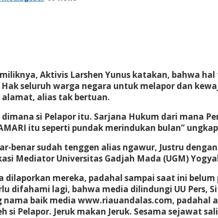
miliknya, Aktivis Larshen Yunus katakan, bahwa hal
a. Hak seluruh warga negara untuk melapor dan kew
alamat, alias tak bertuan.
lah dimana si Pelapor itu. Sarjana Hukum dari man
AMARI itu seperti pundak merindukan bulan” ungkap 
ar-benar sudah tenggen alias ngawur, Justru dengan
okasi Mediator Universitas Gadjah Mada (UGM) Yogyak
a dilaporkan mereka, padahal sampai saat ini belum
rlu difahami lagi, bahwa media dilindungi UU Pers, S
g nama baik media www.riauandalas.com, padahal a
h si Pelapor. Jeruk makan Jeruk. Sesama sejawat sal