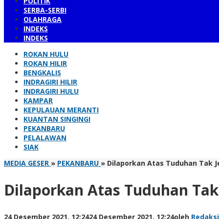
POLITIK
SERBA-SERBI
OLAHRAGA
INDEKS
INDEKS
ROKAN HULU
ROKAN HILIR
BENGKALIS
INDRAGIRI HILIR
INDRAGIRI HULU
KAMPAR
KEPULAUAN MERANTI
KUANTAN SINGINGI
PEKANBARU
PELALAWAN
SIAK
MEDIA GESER
»
PEKANBARU
»
Dilaporkan Atas Tuduhan Tak J
Dilaporkan Atas Tuduhan Tak 
24 Desember 2021, 12:24
24 Desember 2021, 12:24
oleh
Redaks