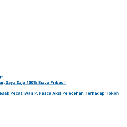
!”
r, Saya Saja 100% Biaya Pribadi”
sak Pecat Iwan P, Pasca Aksi Pelecehan Terhadap Tokoh