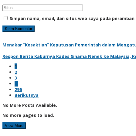
Simpan nama, email, dan situs web saya pada peramban 
Menakar “Kesaktian” Keputusan Pemerintah dalam Mengatu
Respon Berita Kaburnya Kades Sinama Nenek ke Malaysia, Ke
1
2
3
…
296
Berikutnya
No More Posts Available.
No more pages to load.
View More