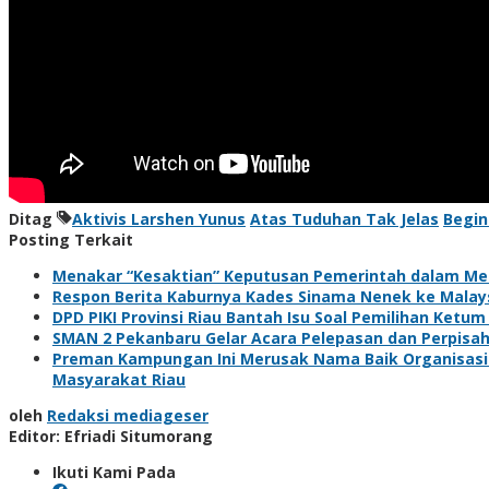
Ditag
Aktivis Larshen Yunus
Atas Tuduhan Tak Jelas
Begin
Posting Terkait
Menakar “Kesaktian” Keputusan Pemerintah dalam Me
Respon Berita Kaburnya Kades Sinama Nenek ke Malaysi
DPD PIKI Provinsi Riau Bantah Isu Soal Pemilihan Ketum
SMAN 2 Pekanbaru Gelar Acara Pelepasan dan Perpisa
Preman Kampungan Ini Merusak Nama Baik Organisasi 
Masyarakat Riau
oleh
Redaksi mediageser
Editor: Efriadi Situmorang
Ikuti Kami Pada