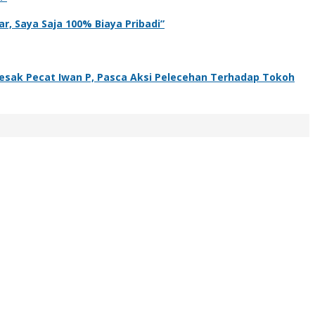
r, Saya Saja 100% Biaya Pribadi”
sak Pecat Iwan P, Pasca Aksi Pelecehan Terhadap Tokoh