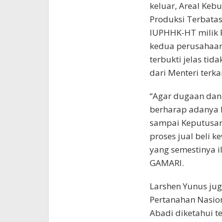
keluar, Areal Keb
Produksi Terbatas
IUPHHK-HT milik 
kedua perusahaan
terbukti jelas ti
dari Menteri terkai
“Agar dugaan dan 
berharap adanya k
sampai Keputusan 
proses jual beli 
yang semestinya i
GAMARI.
Larshen Yunus ju
Pertanahan Nasion
Abadi diketahui t