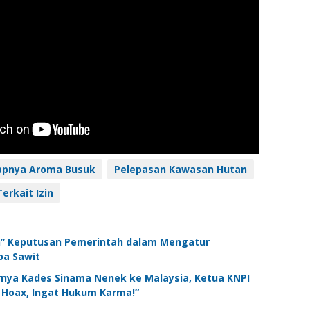
pnya Aroma Busuk
Pelepasan Kawasan Hutan
Terkait Izin
n” Keputusan Pemerintah dalam Mengatur
pa Sawit
rnya Kades Sinama Nenek ke Malaysia, Ketua KNPI
n Hoax, Ingat Hukum Karma!”