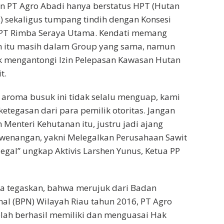
un PT Agro Abadi hanya berstatus HPT (Hutan
) sekaligus tumpang tindih dengan Konsesi
PT Rimba Seraya Utama. Kendati memang
 itu masih dalam Group yang sama, namun
dak mengantongi Izin Pelepasan Kawasan Hutan
t.
aroma busuk ini tidak selalu menguap, kami
etegasan dari para pemilik otoritas. Jangan
Menteri Kehutanan itu, justru jadi ajang
kewenangan, yakni Melegalkan Perusahaan Sawit
legal” ungkap Aktivis Larshen Yunus, Ketua PP
ga tegaskan, bahwa merujuk dari Badan
al (BPN) Wilayah Riau tahun 2016, PT Agro
elah berhasil memiliki dan menguasai Hak