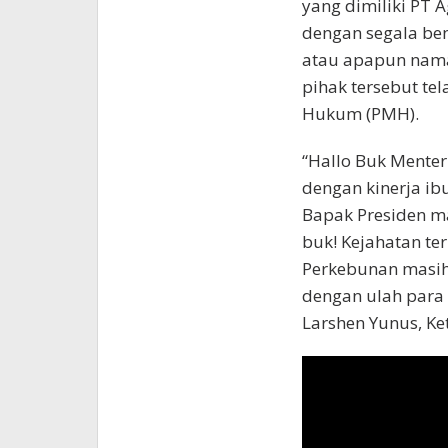
yang dimiliki PT 
dengan segala ben
atau apapun nama
pihak tersebut te
Hukum (PMH).
“Hallo Buk Menter
dengan kinerja ib
Bapak Presiden ma
buk! Kejahatan t
Perkebunan masih 
dengan ulah para M
Larshen Yunus, Ke