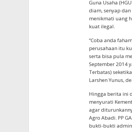
Guna Usaha (HGU) 
diam, senyap dan 
menikmati uang h
kuat ilegal.
“Coba anda faham
perusahaan itu ku
serta bisa pula m
September 2014 ya
Terbatas) seketik
Larshen Yunus, de
Hingga berita ini
menyurati Kement
agar diturunkann
Agro Abadi. PP G
bukti-bukti admin