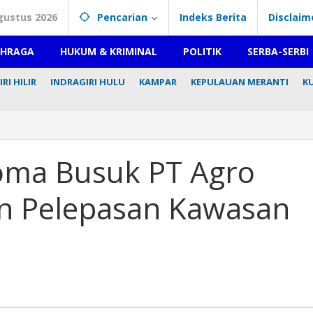
gustus 2026
Pencarian
Indeks Berita
Disclaim
AHRAGA
HUKUM & KRIMINAL
POLITIK
SERBA-SERBI
RI HILIR
INDRAGIRI HULU
KAMPAR
KEPULAUAN MERANTI
K
ma Busuk PT Agro
zin Pelepasan Kawasan