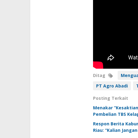
Ditag
Mengua
PT Agro Abadi
Posting Terkait
Menakar “Kesaktia
Pembelian TBS Kela
Respon Berita Kabu
Riau: “Kalian Janga