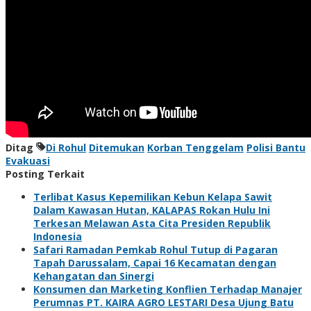
Ditag
Di Rohul
Ditemukan
Korban Tenggelam
Polisi Bantu
Evakuasi
Posting Terkait
Terlibat Kasus Kepemilikan Kebun Kelapa Sawit
Dalam Kawasan Hutan, KALAPAS Rokan Hulu Ini
Terkesan Melawan Asta Cita Presiden Republik
Indonesia
Safari Ramadan Pemkab Rohul Tutup di Pagaran
Tapah Darussalam, Capai 16 Kecamatan dengan
Kehangatan dan Sinergi
Konsumen dan Marketing Konflien Terhadap Manajer
Perumnas PT. KAIRA AGRO LESTARI Desa Ujung Batu