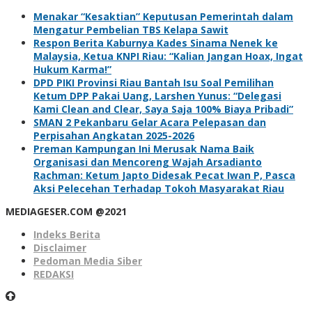
Menakar “Kesaktian” Keputusan Pemerintah dalam
Mengatur Pembelian TBS Kelapa Sawit
Respon Berita Kaburnya Kades Sinama Nenek ke
Malaysia, Ketua KNPI Riau: “Kalian Jangan Hoax, Ingat
Hukum Karma!”
DPD PIKI Provinsi Riau Bantah Isu Soal Pemilihan
Ketum DPP Pakai Uang, Larshen Yunus: “Delegasi
Kami Clean and Clear, Saya Saja 100% Biaya Pribadi”
SMAN 2 Pekanbaru Gelar Acara Pelepasan dan
Perpisahan Angkatan 2025-2026
Preman Kampungan Ini Merusak Nama Baik
Organisasi dan Mencoreng Wajah Arsadianto
Rachman: Ketum Japto Didesak Pecat Iwan P, Pasca
Aksi Pelecehan Terhadap Tokoh Masyarakat Riau
MEDIAGESER.COM @2021
Indeks Berita
Disclaimer
Pedoman Media Siber
REDAKSI