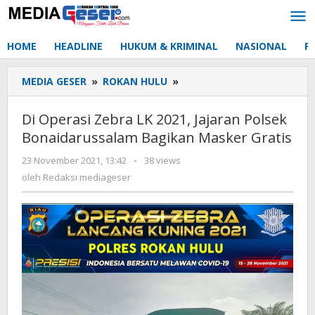
Lewati
ke
konten
HOME
HEADLINE
HUKUM & KRIMINAL
NASIONAL
P
MEDIA GESER
»
ROKAN HULU
»
Di
Operasi
Zebra
Di Operasi Zebra LK 2021, Jajaran Polsek
LK
Bonaidarussalam Bagikan Masker Gratis
2021,
Jajaran
23 November 2021, 13:42
oleh
-
38 views
Polsek
Redaksi
oleh
Redaksi mediageser
Bonaidarussalam
mediageser
Bagikan
Masker
Gratis