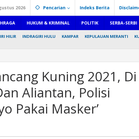
gustus 2026
Pencarian
Indeks Berita
Disclaim
AHRAGA
HUKUM & KRIMINAL
POLITIK
SERBA-SERBI
RI HILIR
INDRAGIRI HULU
KAMPAR
KEPULAUAN MERANTI
K
ancang Kuning 2021, Di
an Aliantan, Polisi
Ayo Pakai Masker’