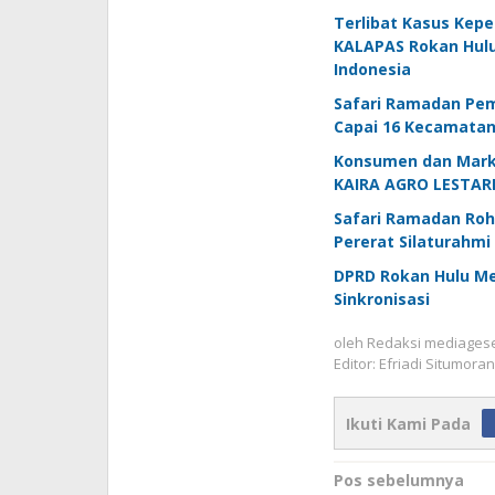
Terlibat Kasus Kep
KALAPAS Rokan Hulu 
Indonesia
Safari Ramadan Pem
Capai 16 Kecamatan
Konsumen dan Marke
KAIRA AGRO LESTARI
Safari Ramadan Rohu
Pererat Silaturahmi
DPRD Rokan Hulu M
Sinkronisasi
oleh
Redaksi mediages
Editor: Efriadi Situmora
Ikuti Kami Pada
Navigasi
Pos sebelumnya