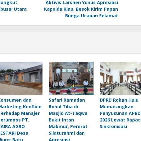
Diangkut
Aktivis Larshen Yunus Apresiasi
busai Utara
Kapolda Riau, Besok Kirim Papan
Bunga Ucapan Selamat
Konsumen dan
Safari Ramadan
DPRD Rokan Hulu
Marketing Konflien
Rohul Tiba di
Mematangkan
Terhadap Manajer
Masjid At-Taqwa
Penyusunan APBD
Perumnas PT.
Bukit Intan
2026 Lewat Rapat
KAIRA AGRO
Makmur, Pererat
Sinkronisasi
LESTARI Desa
Silaturahmi dan
Ujung Batu
Apresiasi