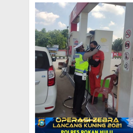
Stiker
'Ayo
Pakai
Masker'