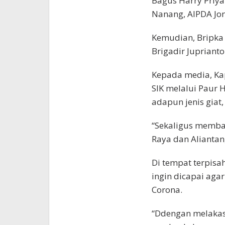
Bagus Harry Priya
Nanang, AIPDA Jon 
Kemudian, Bripka 
Brigadir Juprianto
Kepada media, Ka
SIK melalui Paur
adapun jenis giat
“Sekaligus membag
Raya dan Aliantan
Di tempat terpisa
ingin dicapai aga
Corona.
“Ddengan melakas