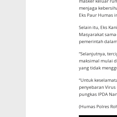
masker keluar rum
menjaga kebersiha
Eks Paur Humas in
Selain itu, Eks Kan
Masyarakat sama
pemerintah dalam 
“Selanjutnya, ter
maksimal mulai d
yang tidak mengg
“Untuk keselamat
penyebaran Virus 
pungkas IPDA Nan
(Humas Polres Ro