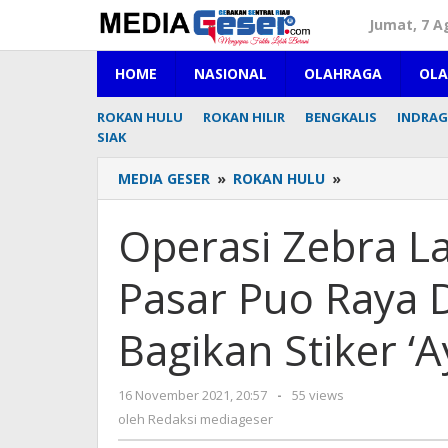
Lewati
Jumat, 7 A
ke
konten
HOME
NASIONAL
OLAHRAGA
OL
ROKAN HULU
ROKAN HILIR
BENGKALIS
INDRAGI
SIAK
MEDIA GESER
»
ROKAN HULU
»
Operasi
Zebra
Lancang
Operasi Zebra L
Kuning
2021,
Pasar Puo Raya D
Di
Pasar
Puo
Bagikan Stiker ‘
Raya
Dan
Aliantan,
16 November 2021, 20:57
oleh
-
55 views
Polisi
Redaksi
oleh
Redaksi mediageser
Bagikan
mediageser