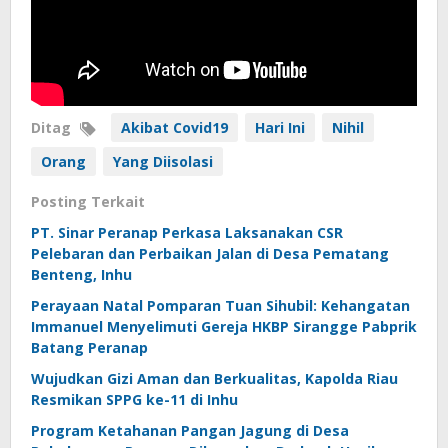
Ditag
Akibat Covid19
Hari Ini
Nihil
Orang
Yang Diisolasi
Posting Terkait
PT. Sinar Peranap Perkasa Laksanakan CSR
Pelebaran dan Perbaikan Jalan di Desa Pematang
Benteng, Inhu
Perayaan Natal Pomparan Tuan Sihubil: Kehangatan
Immanuel Menyelimuti Gereja HKBP Sirangge Pabprik
Batang Peranap
Wujudkan Gizi Aman dan Berkualitas, Kapolda Riau
Resmikan SPPG ke-11 di Inhu
Program Ketahanan Pangan Jagung di Desa