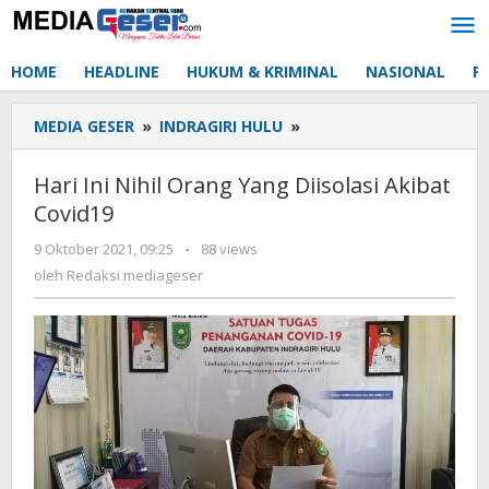
Lewati
ke
konten
HOME
HEADLINE
HUKUM & KRIMINAL
NASIONAL
P
MEDIA GESER
»
INDRAGIRI HULU
»
Hari
Ini
Nihil
Hari Ini Nihil Orang Yang Diisolasi Akibat
Orang
Covid19
Yang
Diisolasi
9 Oktober 2021, 09:25
oleh
-
88 views
Akibat
Redaksi
oleh
Redaksi mediageser
Covid19
mediageser