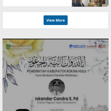
Sirangge Pabprik Batang
Peranap
View More