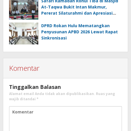
Safari Ramadan Rohul Tiba di Masjid
At-Taqwa Bukit Intan Makmur,
Pererat Silaturahmi dan Apresiasi
Masyarakat
DPRD Rokan Hulu Mematangkan
Penyusunan APBD 2026 Lewat Rapat
Sinkronisasi
Komentar
Tinggalkan Balasan
Alamat email Anda tidak akan dipublikasikan.
Ruas yang
wajib ditandai
*