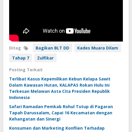
Ditag
Bagikan BLT DD
Kades Muara Dilam
Tahap 7
Zulfikar
Posting Terkait
Terlibat Kasus Kepemilikan Kebun Kelapa Sawit
Dalam Kawasan Hutan, KALAPAS Rokan Hulu Ini
Terkesan Melawan Asta Cita Presiden Republik
Indonesia
Safari Ramadan Pemkab Rohul Tutup di Pagaran
Tapah Darussalam, Capai 16 Kecamatan dengan
Kehangatan dan Sinergi
Konsumen dan Marketing Konflien Terhadap