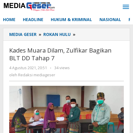
Lewati
ke
konten
HOME
HEADLINE
HUKUM & KRIMINAL
NASIONAL
P
MEDIA GESER
»
ROKAN HULU
»
Kades
Muara
Dilam,
Kades Muara Dilam, Zulfikar Bagikan
Zulfikar
BLT DD Tahap 7
Bagikan
BLT
4 Agustus 2021, 20:51
oleh
-
34 views
DD
Redaksi
oleh
Redaksi mediageser
Tahap
mediageser
7