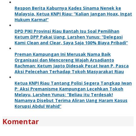
Respon Berita Kaburnya Kades Sinama Nenek ke
Malaysia, Ketua KNPI Riau: “Kalian Jangan Hoax, Ingat
Hukum Karma!”
DPD PIKI Provinsi Riau Bantah Isu Soal Pemilihan
Ketum DPP Pakai Uang, Larshen Yunus: “Delegasi
Kami Clean and Clear, Saya Saja 100% Biaya Pribadi”
Preman Kampungan Ini Merusak Nama Baik
Organisasi dan Mencoreng Wajah Arsadianto
Rachman: Ketum Japto Didesak Pecat Iwan P, Pasca
Aksi Pelecehan Terhadap Tokoh Masyarakat Riau
Ketua KNPI Riau Tantang Polisi Segera Tangkap Iwan
P: Aksi Premanisme Kampungan Lecehkan Tokoh
Melayu, Larshen Yunus: “Beliau itu Terdesak!
Namanya Disebut Terima Aliran Uang Haram Kasus
Korupsi Abdul Wahid”
Komentar