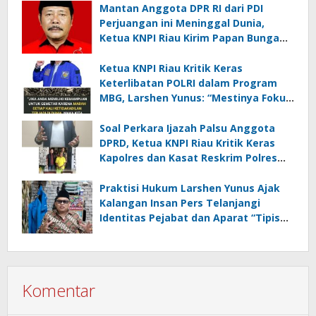
Pribadi”
Mantan Anggota DPR RI dari PDI
Perjuangan ini Meninggal Dunia,
Ketua KNPI Riau Kirim Papan Bunga
Ucapan Belasungkawa
Ketua KNPI Riau Kritik Keras
Keterlibatan POLRI dalam Program
MBG, Larshen Yunus: “Mestinya Fokus
Pada Persoalan Penegakan Hukum,
Jangan Jadi Institusi yang Rakus”
Soal Perkara Ijazah Palsu Anggota
DPRD, Ketua KNPI Riau Kritik Keras
Kapolres dan Kasat Reskrim Polres
Pelalawan
Praktisi Hukum Larshen Yunus Ajak
Kalangan Insan Pers Telanjangi
Identitas Pejabat dan Aparat “Tipis
Telinga” Buka Peluang Take Down
Berita
Komentar