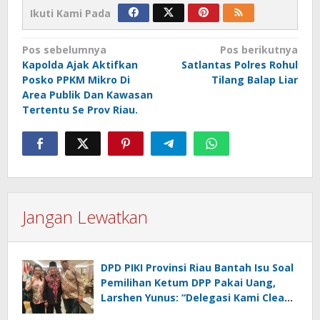
Ikuti Kami Pada
Navigasi
Pos sebelumnya
Pos berikutnya
Kapolda Ajak Aktifkan
Satlantas Polres Rohul
pos
Posko PPKM Mikro Di
Tilang Balap Liar
Area Publik Dan Kawasan
Tertentu Se Prov Riau.
Jangan Lewatkan
DPD PIKI Provinsi Riau Bantah Isu Soal
Pemilihan Ketum DPP Pakai Uang,
Larshen Yunus: “Delegasi Kami Clean
and Clear, Saya Saja 100% Biaya