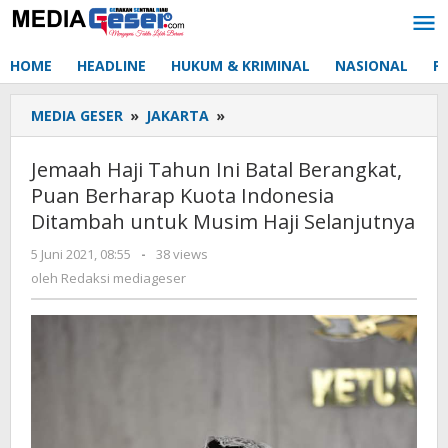
Lewati
ke
konten
HOME
HEADLINE
HUKUM & KRIMINAL
NASIONAL
P
MEDIA GESER
»
JAKARTA
»
Jemaah
Haji
Tahun
Jemaah Haji Tahun Ini Batal Berangkat,
Ini
Puan Berharap Kuota Indonesia
Batal
Ditambah untuk Musim Haji Selanjutnya
Berangkat,
Puan
5 Juni 2021, 08:55
oleh
-
38 views
Berharap
Redaksi
oleh
Redaksi mediageser
Kuota
mediageser
Indonesia
Ditambah
untuk
Musim
Haji
Selanjutnya