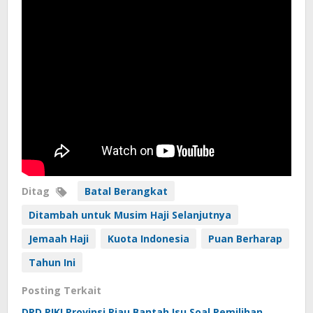
Ditag
Batal Berangkat
Ditambah untuk Musim Haji Selanjutnya
Jemaah Haji
Kuota Indonesia
Puan Berharap
Tahun Ini
Posting Terkait
DPD PIKI Provinsi Riau Bantah Isu Soal Pemilihan