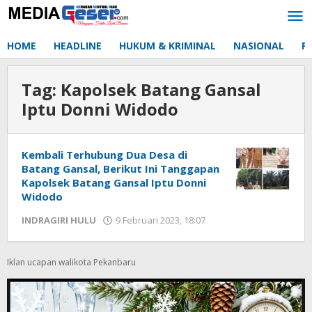
Lewati
ke
konten
HOME
HEADLINE
HUKUM & KRIMINAL
NASIONAL
P
Tag:
Kapolsek Batang Gansal
Iptu Donni Widodo
Kembali Terhubung Dua Desa di
Batang Gansal, Berikut Ini Tanggapan
Kapolsek Batang Gansal Iptu Donni
Widodo
INDRAGIRI HULU
9 Februari 2023, 18:07
oleh
Redaksi
mediageser
Iklan ucapan walikota Pekanbaru