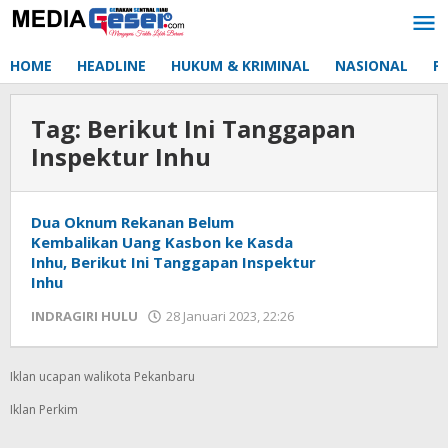
Lewati
ke
konten
HOME
HEADLINE
HUKUM & KRIMINAL
NASIONAL
P
Tag:
Berikut Ini Tanggapan
Inspektur Inhu
Dua Oknum Rekanan Belum
Kembalikan Uang Kasbon ke Kasda
Inhu, Berikut Ini Tanggapan Inspektur
Inhu
INDRAGIRI HULU
28 Januari 2023, 22:26
oleh
Redaksi
mediageser
Iklan ucapan walikota Pekanbaru
Iklan Perkim