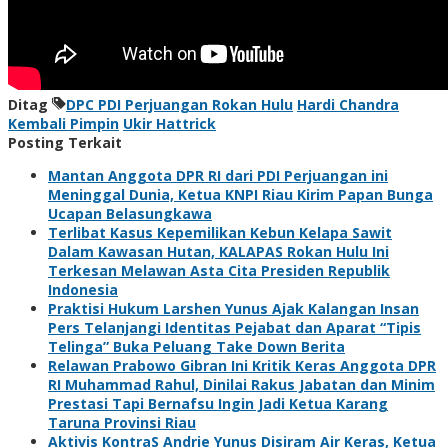
Ditag
DPC PDI Perjuangan Rokan Hulu
Hardi Chandra
Kembali Pimpin
Ukir Hattrick
Posting Terkait
Mantan Anggota DPR RI dari PDI Perjuangan ini
Meninggal Dunia, Ketua KNPI Riau Kirim Papan Bunga
Ucapan Belasungkawa
Terlibat Kasus Kepemilikan Kebun Kelapa Sawit
Dalam Kawasan Hutan, KALAPAS Rokan Hulu Ini
Terkesan Melawan Asta Cita Presiden Republik
Indonesia
Praktisi Hukum Larshen Yunus Ajak Kalangan Insan
Pers Telanjangi Identitas Pejabat dan Aparat “Tipis
Telinga” Buka Peluang Take Down Berita
Relawan Prabowo Gibran Ini Kritik Keras Anggota DPR
RI Muhammad Rahul, Dinilai Rakus Jabatan dan Minim
Prestasi Tapi Bernafsu Ingin Jadi Ketua Karang
Taruna Provinsi Riau
Aktivis KontraS Andrie Yunus Disiram Air Keras, Ketua