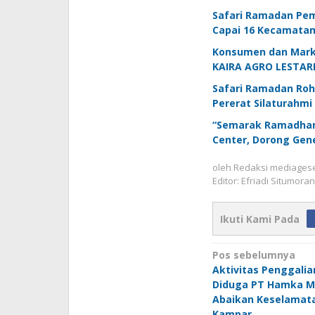
Safari Ramadan Pem
Capai 16 Kecamatan
Konsumen dan Marke
KAIRA AGRO LESTARI
Safari Ramadan Rohu
Pererat Silaturahmi
“Semarak Ramadhan 
Center, Dorong Gene
oleh
Redaksi mediages
Editor: Efriadi Situmora
Ikuti Kami Pada
Navigasi
Pos sebelumnya
Aktivitas Penggalia
pos
Diduga PT Hamka M
Abaikan Keselamat
Kampar