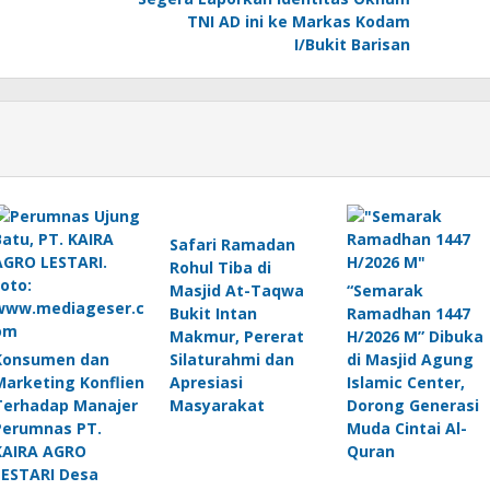
TNI AD ini ke Markas Kodam
I/Bukit Barisan
Safari Ramadan
Rohul Tiba di
Masjid At-Taqwa
“Semarak
Bukit Intan
Ramadhan 1447
Makmur, Pererat
H/2026 M” Dibuka
Konsumen dan
Silaturahmi dan
di Masjid Agung
Marketing Konflien
Apresiasi
Islamic Center,
Terhadap Manajer
Masyarakat
Dorong Generasi
Perumnas PT.
Muda Cintai Al-
KAIRA AGRO
Quran
LESTARI Desa