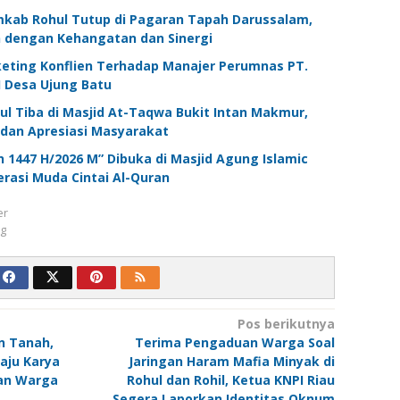
kab Rohul Tutup di Pagaran Tapah Darussalam,
 dengan Kehangatan dan Sinergi
ting Konflien Terhadap Manajer Perumnas PT.
 Desa Ujung Batu
l Tiba di Masjid At-Taqwa Bukit Intan Makmur,
 dan Apresiasi Masyarakat
1447 H/2026 M” Dibuka di Masjid Agung Islamic
rasi Muda Cintai Al-Quran
er
ng
Pos berikutnya
n Tanah,
Terima Pengaduan Warga Soal
aju Karya
Jaringan Haram Mafia Minyak di
an Warga
Rohul dan Rohil, Ketua KNPI Riau
Segera Laporkan Identitas Oknum