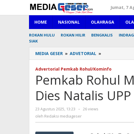
Lewati
Jumat, 7 A
ke
konten
HOME
NASIONAL
OLAHRAGA
OL
ROKAN HULU
ROKAN HILIR
BENGKALIS
INDRAGI
SIAK
MEDIA GESER
»
ADVETORIAL
»
Pemkab
Rohul
Meriahkan
Advertorial Pemkab Rohul/Kominfo
Jalan
Pemkab Rohul Me
Santai
Dies
Dies Natalis UPP
Natalis
UPP
ke-
23 Agustus 2025, 13:23
oleh
-
26 views
16
Redaksi
oleh
Redaksi mediageser
mediageser