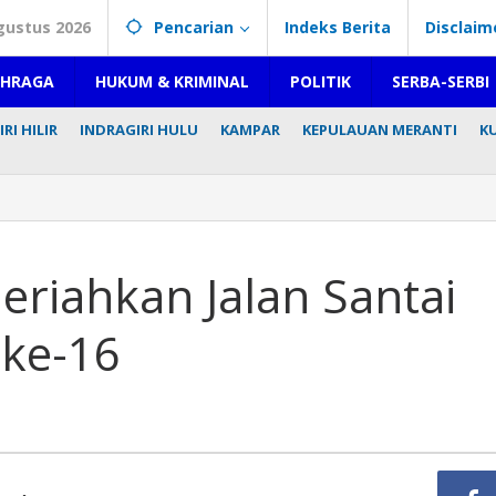
gustus 2026
Pencarian
Indeks Berita
Disclaim
AHRAGA
HUKUM & KRIMINAL
POLITIK
SERBA-SERBI
RI HILIR
INDRAGIRI HULU
KAMPAR
KEPULAUAN MERANTI
K
riahkan Jalan Santai
 ke-16