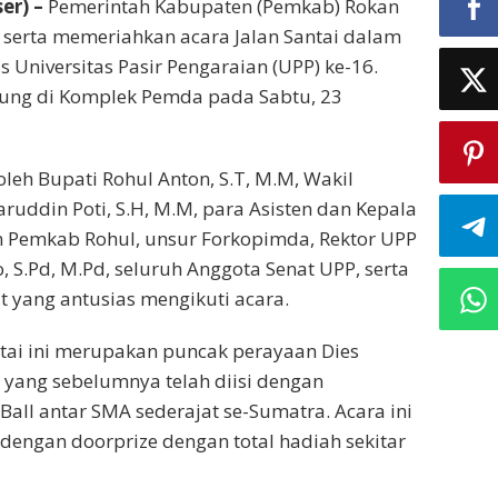
er) –
Pemerintah Kabupaten (Pemkab) Rokan
t serta memeriahkan acara Jalan Santai dalam
s Universitas Pasir Pengaraian (UPP) ke-16.
sung di Komplek Pemda pada Sabtu, 23
 oleh Bupati Rohul Anton, S.T, M.M, Wakil
aruddin Poti, S.H, M.M, para Asisten dan Kepala
n Pemkab Rohul, unsur Forkopimda, Rektor UPP
o, S.Pd, M.Pd, seluruh Anggota Senat UPP, serta
 yang antusias mengikuti acara.
ntai ini merupakan puncak perayaan Dies
, yang sebelumnya telah diisi dengan
Ball antar SMA sederajat se-Sumatra. Acara ini
dengan doorprize dengan total hadiah sekitar