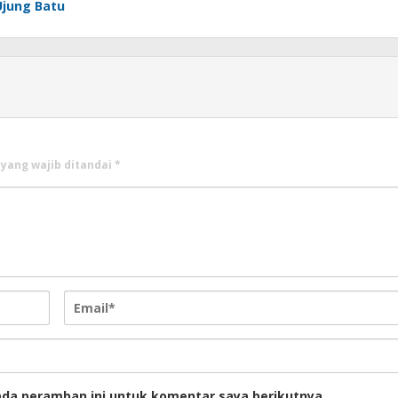
Ujung Batu
 yang wajib ditandai
*
ada peramban ini untuk komentar saya berikutnya.