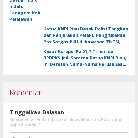
Ketua KNPI Riau Desak Polisi Tangkap
dan Penjarakan Pelaku Pengrusakan
Pos Satgas PKH di Kawasan TNTN,
Larshen Yunus: “Stop Aksi Main Hakim
Kasus Korupsi Rp.57,7 Triliun dari
Sendiri”
BPDPKS Jadi Sorotan Ketua KNPI Riau,
Ini Deretan Nama-Nama Perusahaan
yang Menerima Dana Insentif
Biodiesel
Komentar
Tinggalkan Balasan
Alamat email Anda tidak akan dipublikasikan.
Ruas yang
wajib ditandai
*