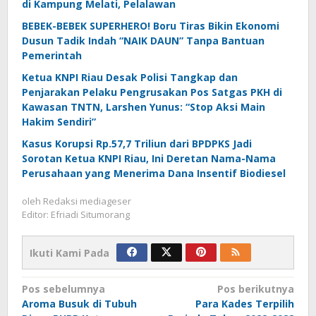
di Kampung Melati, Pelalawan
BEBEK-BEBEK SUPERHERO! Boru Tiras Bikin Ekonomi
Dusun Tadik Indah “NAIK DAUN” Tanpa Bantuan
Pemerintah
Ketua KNPI Riau Desak Polisi Tangkap dan
Penjarakan Pelaku Pengrusakan Pos Satgas PKH di
Kawasan TNTN, Larshen Yunus: “Stop Aksi Main
Hakim Sendiri”
Kasus Korupsi Rp.57,7 Triliun dari BPDPKS Jadi
Sorotan Ketua KNPI Riau, Ini Deretan Nama-Nama
Perusahaan yang Menerima Dana Insentif Biodiesel
oleh
Redaksi mediageser
Editor: Efriadi Situmorang
Ikuti Kami Pada
Navigasi
Pos sebelumnya
Pos berikutnya
Aroma Busuk di Tubuh
Para Kades Terpilih
pos