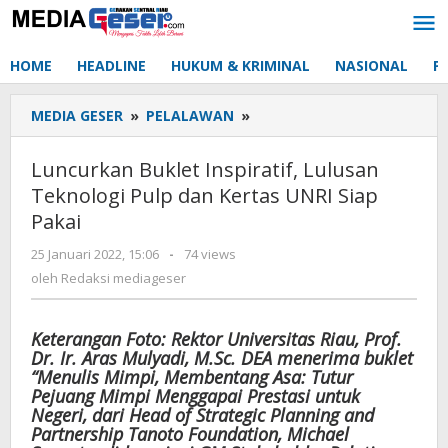
Lewati
ke
konten
HOME
HEADLINE
HUKUM & KRIMINAL
NASIONAL
P
MEDIA GESER
»
PELALAWAN
»
Luncurkan
Buklet
Inspiratif,
Luncurkan Buklet Inspiratif, Lulusan
Lulusan
Teknologi Pulp dan Kertas UNRI Siap
Teknologi
Pakai
Pulp
dan
25 Januari 2022, 15:06
oleh
-
74 views
Kertas
Redaksi
oleh
Redaksi mediageser
UNRI
mediageser
Siap
Pakai
Keterangan Foto: Rektor Universitas Riau, Prof.
Dr. Ir. Aras Mulyadi, M.Sc. DEA menerima buklet
“Menulis Mimpi, Membentang Asa: Tutur
Pejuang Mimpi Menggapai Prestasi untuk
Negeri, dari Head of Strategic Planning and
Partnership Tanoto Foundation, Michael