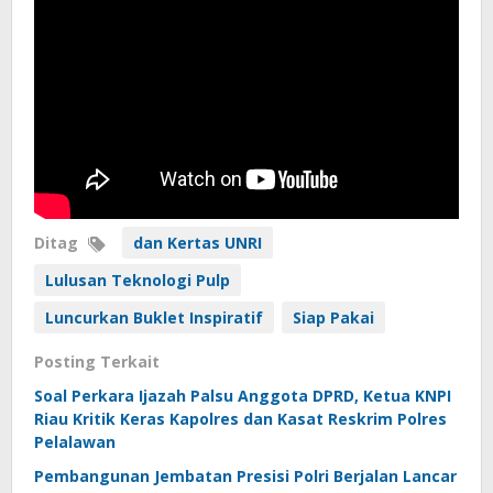
Ditag
dan Kertas UNRI
Lulusan Teknologi Pulp
Luncurkan Buklet Inspiratif
Siap Pakai
Posting Terkait
Soal Perkara Ijazah Palsu Anggota DPRD, Ketua KNPI
Riau Kritik Keras Kapolres dan Kasat Reskrim Polres
Pelalawan
Pembangunan Jembatan Presisi Polri Berjalan Lancar