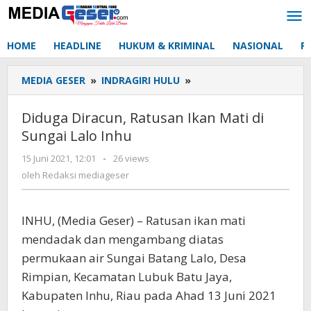
Lewati
ke
konten
HOME
HEADLINE
HUKUM & KRIMINAL
NASIONAL
P
MEDIA GESER
»
INDRAGIRI HULU
»
Diduga
Diracun,
Ratusan
Diduga Diracun, Ratusan Ikan Mati di
Ikan
Sungai Lalo Inhu
Mati
di
15 Juni 2021, 12:01
oleh
-
26 views
Sungai
Redaksi
oleh
Redaksi mediageser
Lalo
mediageser
Inhu
INHU, (Media Geser) – Ratusan ikan mati
mendadak dan mengambang diatas
permukaan air Sungai Batang Lalo, Desa
Rimpian, Kecamatan Lubuk Batu Jaya,
Kabupaten Inhu, Riau pada Ahad 13 Juni 2021